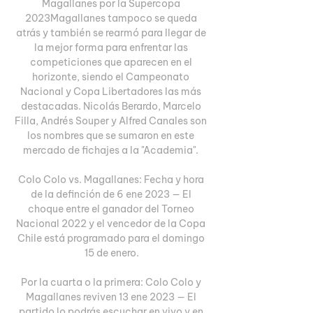
Magallanes por la Supercopa 
2023Magallanes tampoco se queda 
atrás y también se rearmó para llegar de 
la mejor forma para enfrentar las 
competiciones que aparecen en el 
horizonte, siendo el Campeonato 
Nacional y Copa Libertadores las más 
destacadas. Nicolás Berardo, Marcelo 
Filla, Andrés Souper y Alfred Canales son 
los nombres que se sumaron en este 
mercado de fichajes a la "Academia". 

Colo Colo vs. Magallanes: Fecha y hora 
de la definción de 6 ene 2023 — El 
choque entre el ganador del Torneo 
Nacional 2022 y el vencedor de la Copa 
Chile está programado para el domingo 
15 de enero.

Por la cuarta o la primera: Colo Colo y 
Magallanes reviven 13 ene 2023 — El 
partido lo podrás escuchar en vivo y en 