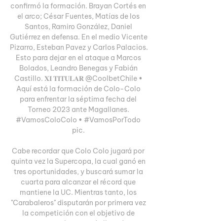
confirmó la formación. Brayan Cortés en 
el arco; César Fuentes, Matías de los 
Santos, Ramiro González, Daniel 
Gutiérrez en defensa. En el medio Vicente 
Pizarro, Esteban Pavez y Carlos Palacios. 
Esto para dejar en el ataque a Marcos 
Bolados, Leandro Benegas y Fabián 
Castillo. 𝐗𝐈 𝐓𝐈𝐓𝐔𝐋𝐀𝐑 @CoolbetChile • 
Aquí está la formación de Colo-Colo 
para enfrentar la séptima fecha del 
Torneo 2023 ante Magallanes. 
#VamosColoColo • #VamosPorTodo 
pic. 

Cabe recordar que Colo Colo jugará por 
quinta vez la Supercopa, la cual ganó en 
tres oportunidades, y buscará sumar la 
cuarta para alcanzar el récord que 
mantiene la UC. Mientras tanto, los 
"Carabaleros" disputarán por primera vez 
la competición con el objetivo de 