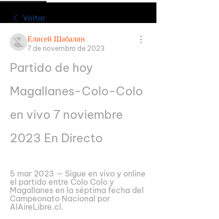
Voltar
Елисей Шабалин
7 de novembro de 2023
Partido de hoy 
Magallanes-Colo-Colo 
en vivo 7 noviembre 
2023 En Directo
5 mar 2023 — Sigue en vivo y online 
el partido entre Colo Colo y 
Magallanes en la séptima fecha del 
Campeonato Nacional por 
AlAireLibre.cl.