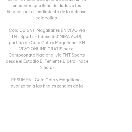
encuentro que llenó de dudas a los 
hinchas por el rendimiento de la defensa 
colocolina. 

Colo Colo vs. Magallanes EN VIVO vía 
TNT Sports - Libero 3:01MIRA AQUÍ, 
partido de Colo Colo y Magallanes EN 
VIVO ONLINE GRATIS por el 
Campeonato Nacional vía TNT Sports 
desde el Estadio El Teniente.Libero · hace 
2 horas

RESUMEN | Colo Colo y Magallanes 
avanzaron a las finales zonales de la 
Copa Chile 2023Este miércoles por la 
tarde noche continuará la acción de la 
Copa Chile 2023, instancia que definirá a 
dos nuevos finalistas en las zonas 
nacionales del torneo, duelos donde 
destaca Colo Colo. El “popular”, que 
viene en racha en el Campeonato 