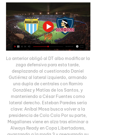
Lo anterior obligó al DT albo modificar la 
zaga defensiva para esta tarde, 
desplazando al cuestionado Daniel 
Gutiérrez al lateral izquierdo, armando 
una dupla de centrales con Ramiro 
González y Matías de los Santos, y 
manteniendo a César Fuentes como 
lateral derecho. Esteban Paredes sería 
clave: Aníbal Mosa busca volver a la 
presidencia de Colo Colo Por su parte, 
Magallanes viene en alza tras eliminar a 
Always Ready en Copa Libertadores, 
avanzando a la ronda 3 y asegurando su 