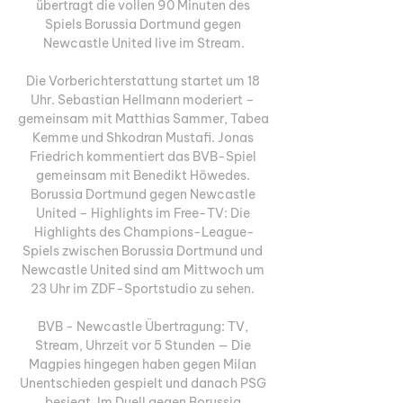
übertragt die vollen 90 Minuten des 
Spiels Borussia Dortmund gegen 
Newcastle United live im Stream.

Die Vorberichterstattung startet um 18 
Uhr. Sebastian Hellmann moderiert – 
gemeinsam mit Matthias Sammer, Tabea 
Kemme und Shkodran Mustafi. Jonas 
Friedrich kommentiert das BVB-Spiel 
gemeinsam mit Benedikt Höwedes. 
Borussia Dortmund gegen Newcastle 
United – Highlights im Free-TV: Die 
Highlights des Champions-League-
Spiels zwischen Borussia Dortmund und 
Newcastle United sind am Mittwoch um 
23 Uhr im ZDF-Sportstudio zu sehen. 

BVB - Newcastle Übertragung: TV, 
Stream, Uhrzeit vor 5 Stunden — Die 
Magpies hingegen haben gegen Milan 
Unentschieden gespielt und danach PSG 
besiegt. Im Duell gegen Borussia 