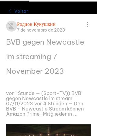
Voltar
Родион Кукушкин
7 de novembro de 2023
BVB gegen Newcastle 
im streaming 7 
November 2023
vor 1 Stunde — (Sport-TV)) BVB 
gegen Newcastle im stream 
07/11/2023 vor 4 Stunden — Den 
BVB – Newcastle Stream können 
Amazon Prime-Mitglieder in ...