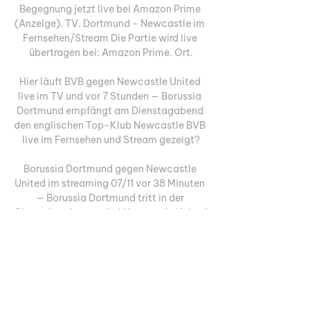
Begegnung jetzt live bei Amazon Prime 
(Anzeige). TV. Dortmund - Newcastle im 
Fernsehen/Stream Die Partie wird live 
übertragen bei: Amazon Prime. Ort.

Hier läuft BVB gegen Newcastle United 
live im TV und vor 7 Stunden — Borussia 
Dortmund empfängt am Dienstagabend 
den englischen Top-Klub Newcastle BVB 
live im Fernsehen und Stream gezeigt?

Borussia Dortmund gegen Newcastle 
United im streaming 07/11 vor 38 Minuten 
— Borussia Dortmund tritt in der 
Champions League bei Newcastle United 
an, während RB Leipzig zu Hause gegen 
Roter Stern Belgrad spiel.

Fußballfans benötigen für die Champions 
League auch in der neuen Saison zwei 
Abonnements. Amazon Prime Video zeigt 