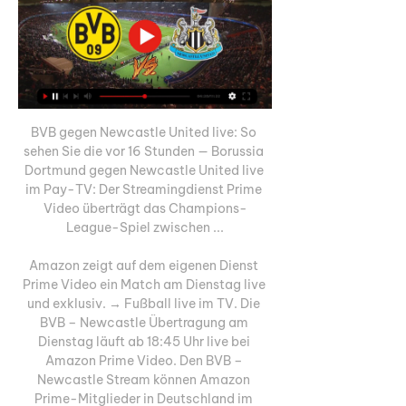
BVB gegen Newcastle United live: So 
sehen Sie die vor 16 Stunden — Borussia 
Dortmund gegen Newcastle United live 
im Pay-TV: Der Streamingdienst Prime 
Video überträgt das Champions-
League-Spiel zwischen ...

Amazon zeigt auf dem eigenen Dienst 
Prime Video ein Match am Dienstag live 
und exklusiv. → Fußball live im TV. Die 
BVB – Newcastle Übertragung am 
Dienstag läuft ab 18:45 Uhr live bei 
Amazon Prime Video. Den BVB – 
Newcastle Stream können Amazon 
Prime-Mitglieder in Deutschland im 