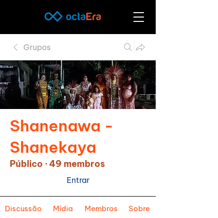
Grupos
Shanenawa -
Shanekaya
Público
·
49 membros
Entrar
Discussão
Mídia
Membros
Sobre