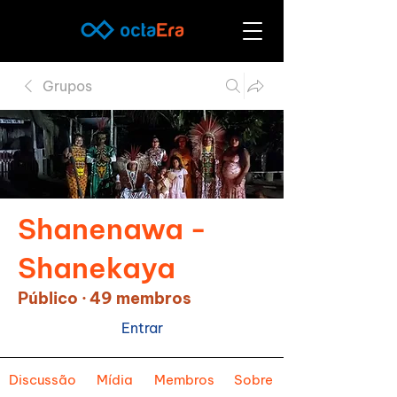
Grupos
Shanenawa -
Shanekaya
Público
·
49 membros
Entrar
Discussão
Mídia
Membros
Sobre