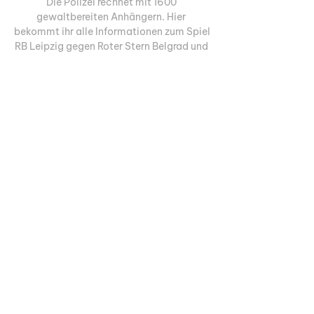
Die Polizei rechnet mit 1600 
gewaltbereiten Anhängern. Hier 
bekommt ihr alle Informationen zum Spiel 
RB Leipzig gegen Roter Stern Belgrad und 
der Übertragung im TV und Stream. RB 
Leipzig gegen Roter Stern – Champions 
League: Uhrzeit, Schiedsrichter und 
ÜbertragungDas Spiel am 3. Spieltag der 
Champions League zwischen RB Leipzig 
und Roter Stern Belgrad findet am 
Mittwoch, den 04. 2023, statt. 
Angepfiffen wird die Partie um 21:00 Uhr 
in der Red Bull Arena Leipzig. Fans, die 
kein Ticket mehr ergattern konnten, 
haben die Möglichkeit, die Partie zu 
Hause per Live-Übertragung zu 
verfolgen. Alle Informationen zur Partie 
im Überblick:Teams: RB Leipzig, Roter 
Stern BelgradWettbewerb: UEFA 
Champions League 2023/24, 2. 

LIVE 🎙️ Pressekonferenz mit Marco Rose 