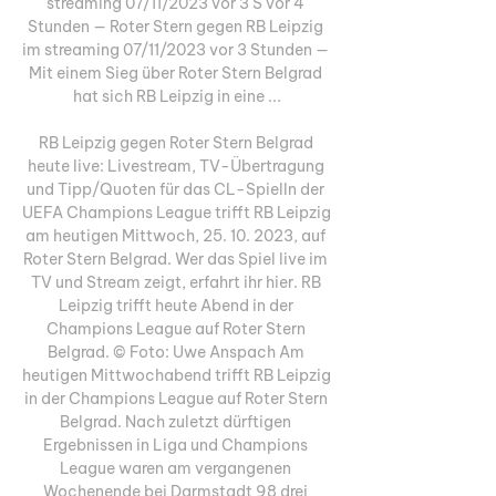
streaming 07/11/2023 vor 3 S vor 4 
Stunden — Roter Stern gegen RB Leipzig 
im streaming 07/11/2023 vor 3 Stunden — 
Mit einem Sieg über Roter Stern Belgrad 
hat sich RB Leipzig in eine ...

RB Leipzig gegen Roter Stern Belgrad 
heute live: Livestream, TV-Übertragung 
und Tipp/Quoten für das CL-SpielIn der 
UEFA Champions League trifft RB Leipzig 
am heutigen Mittwoch, 25. 10. 2023, auf 
Roter Stern Belgrad. Wer das Spiel live im 
TV und Stream zeigt, erfahrt ihr hier. RB 
Leipzig trifft heute Abend in der 
Champions League auf Roter Stern 
Belgrad. © Foto: Uwe Anspach Am 
heutigen Mittwochabend trifft RB Leipzig 
in der Champions League auf Roter Stern 
Belgrad. Nach zuletzt dürftigen 
Ergebnissen in Liga und Champions 
League waren am vergangenen 
Wochenende bei Darmstadt 98 drei 