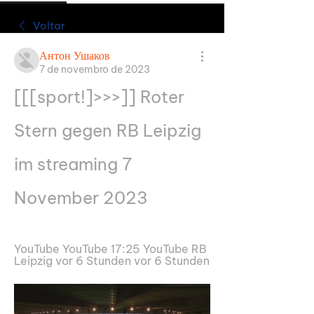
Voltar
Антон Ушаков
7 de novembro de 2023
[[[sport!]>>>]] Roter 
Stern gegen RB Leipzig 
im streaming 7 
November 2023
YouTube YouTube 17:25 YouTube RB 
Leipzig vor 6 Stunden vor 6 Stunden