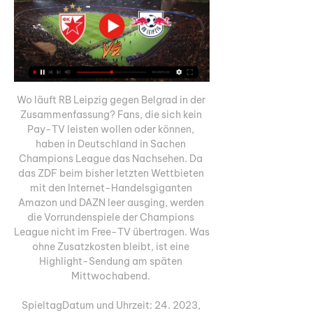
Wo läuft RB Leipzig gegen Belgrad in der 
Zusammenfassung? Fans, die sich kein 
Pay-TV leisten wollen oder können, 
haben in Deutschland in Sachen 
Champions League das Nachsehen. Da 
das ZDF beim bisher letzten Wettbieten 
mit den Internet-Handelsgiganten 
Amazon und DAZN leer ausging, werden 
die Vorrundenspiele der Champions 
League nicht im Free-TV übertragen. Was 
ohne Zusatzkosten bleibt, ist eine 
Highlight-Sendung am späten 
Mittwochabend. 

SpieltagDatum und Uhrzeit: 24. 2023, 