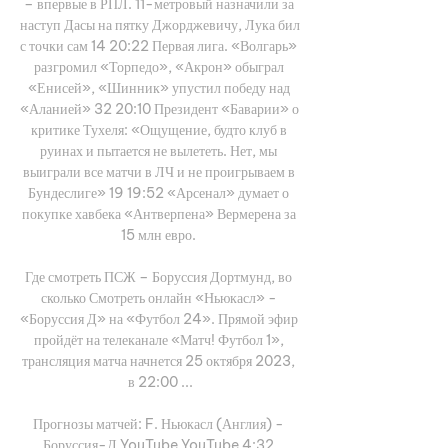
– впервые в РПЛ. 11-метровый назначили за 
наступ Дасы на пятку Джорджевичу, Лука бил 
с точки сам 14 20:22 Первая лига. «Волгарь» 
разгромил «Торпедо», «Акрон» обыграл 
«Енисей», «Шинник» упустил победу над 
«Аланией» 32 20:10 Президент «Баварии» о 
критике Тухеля: «Ощущение, будто клуб в 
руинах и пытается не вылететь. Нет, мы 
выиграли все матчи в ЛЧ и не проигрываем в 
Бундеслиге» 19 19:52 «Арсенал» думает о 
покупке хавбека «Антверпена» Вермерена за 
15 млн евро. 

Где смотреть ПСЖ – Боруссия Дортмунд, во 
сколько Смотреть онлайн «Ньюкасл» - 
«Боруссия Д» на «Футбол 24». Прямой эфир 
пройдёт на телеканале «Матч! Футбол 1», 
трансляция матча начнется 25 октября 2023, 
в 22:00 ...

Прогнозы матчей: F. Ньюкасл (Англия) - 
Боруссия-Д YouTube YouTube 4:32 