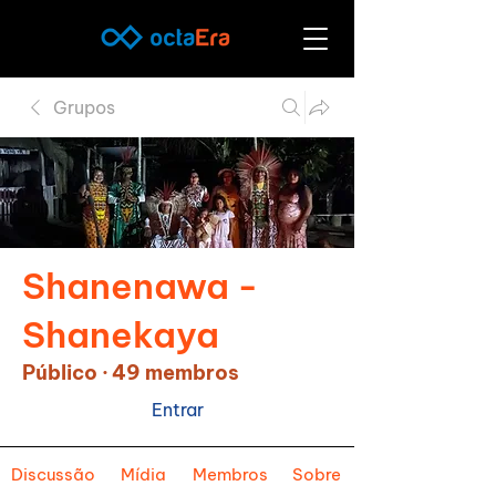
Grupos
Shanenawa -
Shanekaya
Público
·
49 membros
Entrar
Discussão
Mídia
Membros
Sobre