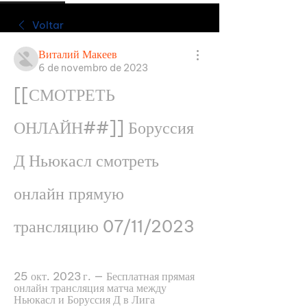
Voltar
Виталий Макеев
6 de novembro de 2023
[[СМОТРЕТЬ 
ОНЛАЙН##]] Боруссия 
Д Ньюкасл смотреть 
онлайн прямую 
трансляцию 07/11/2023
25 окт. 2023 г. — Бесплатная прямая 
онлайн трансляция матча между 
Ньюкасл и Боруссия Д в Лига 