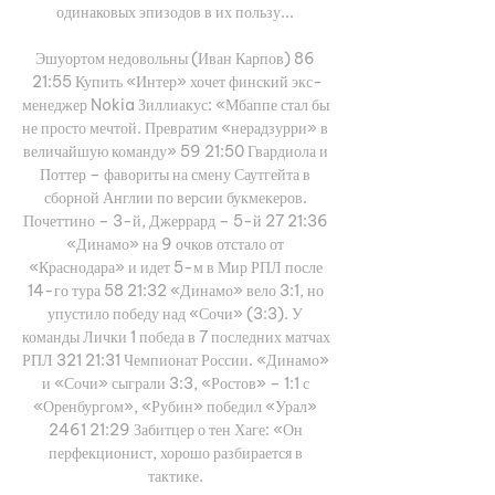
одинаковых эпизодов в их пользу... 

Эшуортом недовольны (Иван Карпов) 86 
21:55 Купить «Интер» хочет финский экс-
менеджер Nokia Зиллиакус: «Мбаппе стал бы 
не просто мечтой. Превратим «нерадзурри» в 
величайшую команду» 59 21:50 Гвардиола и 
Поттер – фавориты на смену Саутгейта в 
сборной Англии по версии букмекеров. 
Почеттино – 3-й, Джеррард – 5-й 27 21:36 
«Динамо» на 9 очков отстало от 
«Краснодара» и идет 5-м в Мир РПЛ после 
14-го тура 58 21:32 «Динамо» вело 3:1, но 
упустило победу над «Сочи» (3:3). У 
команды Лички 1 победа в 7 последних матчах 
РПЛ 321 21:31 Чемпионат России. «Динамо» 
и «Сочи» сыграли 3:3, «Ростов» – 1:1 с 
«Оренбургом», «Рубин» победил «Урал» 
2461 21:29 Забитцер о тен Хаге: «Он 
перфекционист, хорошо разбирается в 
тактике. 
