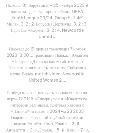
Ньюкасл 0:1 Боруссия Д - 25 октября 2023 9 
часов назад — Турнирная таблица UEFA 
Youth League 23/24, Group F ; 1. ФК 
Милан. 3, 2 ; 2. Боруссия Дортмунд. 3, 2 ; 3. 
Пари Сен-Жермен. 3, 2 ; 4. Newcastle 
United ...

Ньюкасл до 19 прямая трансляция 7 ноября 
2023 13:00 ... трансляция Ньюкасл Юнайтед 
- Боруссия Д или на каком сайте можно 
бесплатно посмотреть этот матч. События в 
матче. Видео. match video. Newcastle 
United Women 2 ...

Разбуди ночью – наизусть расскажет план на 
игру» 12 21:15 «Ливерпулю» и «Ювентусу» 
интересен Зелиньски. Контракт хавбека с 
«Наполи» истекает в 2024-м 23 21:03 
Гвардиола – лучший клубный тренер по 
версии FourFourTwo, Клопп – 2-й, 
Анчелотти – 3-й, Тухель – 5-й, Хави – 7-й, 