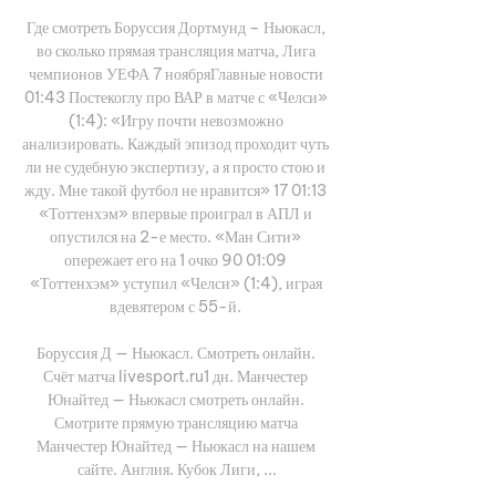
Где смотреть Боруссия Дортмунд – Ньюкасл, 
во сколько прямая трансляция матча, Лига 
чемпионов УЕФА 7 ноябряГлавные новости 
01:43 Постекоглу про ВАР в матче с «Челси» 
(1:4): «Игру почти невозможно 
анализировать. Каждый эпизод проходит чуть 
ли не судебную экспертизу, а я просто стою и 
жду. Мне такой футбол не нравится» 17 01:13 
«Тоттенхэм» впервые проиграл в АПЛ и 
опустился на 2-е место. «Ман Сити» 
опережает его на 1 очко 90 01:09 
«Тоттенхэм» уступил «Челси» (1:4), играя 
вдевятером с 55-й. 

Боруссия Д — Ньюкасл. Смотреть онлайн. 
Счёт матча livesport.ru1 дн. Манчестер 
Юнайтед — Ньюкасл смотреть онлайн. 
Смотрите прямую трансляцию матча 
Манчестер Юнайтед — Ньюкасл на нашем 
сайте. Англия. Кубок Лиги, ...
