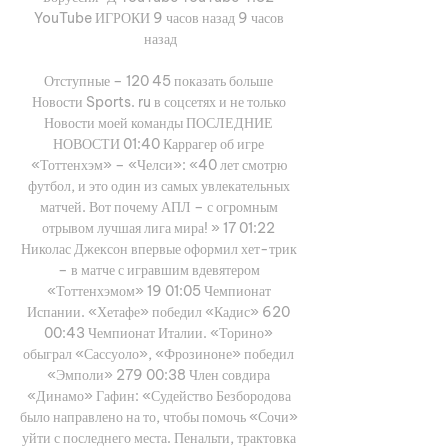
YouTube ИГРОКИ 9 часов назад 9 часов 
назад

Отступные – 120 45 показать больше 
Новости Sports. ru в соцсетях и не только 
Новости моей команды ПОСЛЕДНИЕ 
НОВОСТИ 01:40 Каррагер об игре 
«Тоттенхэм» – «Челси»: «40 лет смотрю 
футбол, и это один из самых увлекательных 
матчей. Вот почему АПЛ – с огромным 
отрывом лучшая лига мира! » 17 01:22 
Николас Джексон впервые оформил хет-трик 
– в матче с игравшим вдевятером 
«Тоттенхэмом» 19 01:05 Чемпионат 
Испании. «Хетафе» победил «Кадис» 620 
00:43 Чемпионат Италии. «Торино» 
обыграл «Сассуоло», «Фрозиноне» победил 
«Эмполи» 279 00:38 Член совдира 
«Динамо» Гафин: «Судейство Безбородова 
было направлено на то, чтобы помочь «Сочи» 
уйти с последнего места. Пенальти, трактовка 