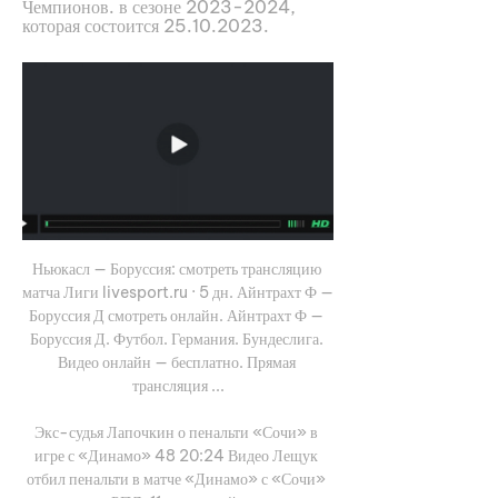
Чемпионов. в сезоне 2023-2024, 
которая состоится 25.10.2023.
Ньюкасл — Боруссия: смотреть трансляцию 
матча Лиги livesport.ru · 5 дн. Айнтрахт Ф — 
Боруссия Д смотреть онлайн. Айнтрахт Ф — 
Боруссия Д. Футбол. Германия. Бундеслига. 
Видео онлайн — бесплатно. Прямая 
трансляция ...

Экс-судья Лапочкин о пенальти «Сочи» в 
игре с «Динамо» 48 20:24 Видео Лещук 
отбил пенальти в матче «Динамо» с «Сочи» 