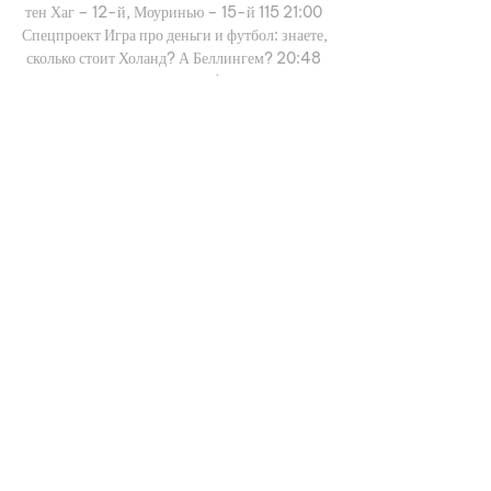
тен Хаг – 12-й, Моуринью – 15-й 115 21:00 
Спецпроект Игра про деньги и футбол: знаете, 
сколько стоит Холанд? А Беллингем? 20:48 
«Аль-Хилаль» давал Месси 1 млрд евро в год 
летом, но Лео не рассматривал предложение 
всерьез». Балаге о форварде 99 20:37 
«Безобразное решение Безбородова. Как ВАР 
подтвердил? Я в ступоре». 

Лига чемпионов. Боруссия Дортмунд - 
Ньюкасл jonli efir » Sport » Ньюкасл – 
Боруссия Д прямая эфир трансляция смотреть 
онлайн бесплатно. Ньюкасл – Боруссия Д 
прямая эфир трансляция смотреть онлайн ...

Боруссия Д - Ньюкасл прямая онлайн 
трансляция матча Смотри бесплатную онлайн 
трансляцию матча Боруссия Д — Ньюкасл ✋ 7 
ноября 2023 Смотреть онлайн Боруссия Д — 
Ньюкасл. Прямая трансляция 7 ноября 2023.