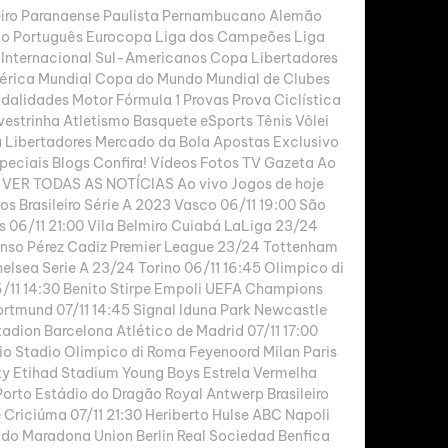
iro Paranaense Paulista Pernambucano Alemão 
ano Português Eurocopa Liga dos Campeões Liga 
 Internacional Sul-Americanos Copa Libertadores 
ica Mundial Copa do Mundo Mundial de Clubes 
alidades Motor Fórmula 1 Provas Prova Ciclística 
lvestrinha Atletismo Basquete eSports Tênis Vôlei 
 Libertadores Mercado da Bola Apostas Exclusivo 
peciais Blogs Confira! Vídeos Fotos TV Gazeta Ao 
 VER TODAS AS NOTÍCIAS Ao vivo Jogos de hoje 
s Brasileiro Série A 2023 Vasco 06/11 19:00 São 
s 06/11 21:00 Vila Belmiro Cuiabá LaLiga 23/24 
onso Pérez Cadiz Premier League 23/24 Tottenham 
sea Serie A 23/24 Torino 06/11 16:45 Olimpico di 
6/11 14:30 Benito Stirpe Empoli UEFA Champions 
tmund 07/11 14:45 Signal Iduna Park Newcastle 
dion Barcelona Atlético de Madrid 07/11 17:00 
o Stadio Olimpico di Roma Feyenoord Milan Paris 
y Etihad Stadium Young Boys Estrela Vermelha 
Porto Estádio do Dragão Royal Antwerp Brasileiro 
riciúma 07/11 21:30 Heriberto Hulse ABC Napoli 
do Maradona Union Berlin Real Sociedad Benfica 