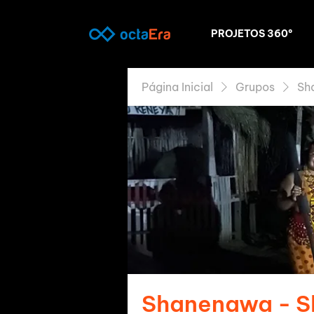
PROJETOS 360º
Página Inicial
Grupos
Sh
Shanenawa - 