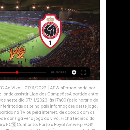
 FC Ao Vivo - 07/11/2023 | APWinPatrocinado por 
: onde assistir Liga dos CampeõesA partida entre 
e neste dia 07/11/2023, às 17h00 (pelo horário de 
nferir todas as principais informações deste jogo, 
partida na TV ou pela internet, de acordo com as 
cê consiga ver o jogo ao vivo. Ficha técnica do 
erp FC🆚 Confronto: Porto x Royal Antwerp FC⚽ 