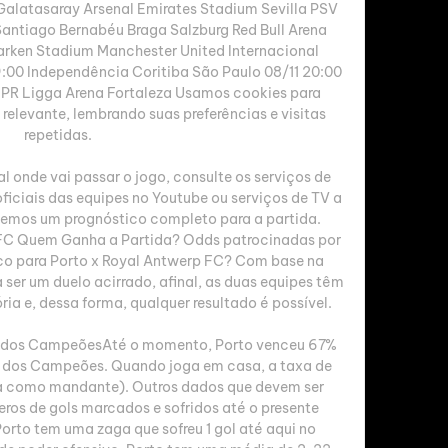
 Galatasaray Arsenal Emirates Stadium Sevilla PSV 
antiago Bernabéu Braga Salzburg Red Bull Arena 
rken Stadium Manchester United Internacional 
00 Independência Coritiba São Paulo 08/11 20:00 
-PR Ligga Arena Fortaleza Usamos cookies para 
relevante, lembrando suas preferências e visitas 
repetidas. 

onde vai passar o jogo, consulte os serviços de 
oficiais das equipes no Youtube ou serviços de TV a 
zemos um prognóstico completo para a partida. 
 FC Quem Ganha a Partida? Odds patrocinadas por 
co para Porto x Royal Antwerp FC? Com base na 
 ser um duelo acirrado, afinal, as duas equipes têm 
ria e, dessa forma, qualquer resultado é possível. 

ga dos CampeõesAté o momento, Porto venceu 67% 
a dos Campeões. Quando joga em casa, a taxa de 
ida como mandante). Outros dados que devem ser 
os de gols marcados e sofridos até o presente 
rto tem uma zaga que sofreu 1 gol até aqui no 