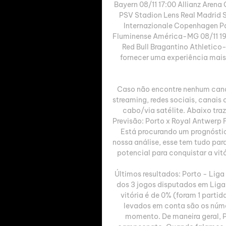
Bayern 08/11 17:00 Allianz Arena
PSV Stadion Lens Real Madrid S
Internazionale Copenhagen Pa
Fluminense América-MG 08/11 19:
Red Bull Bragantino Athletico
fornecer uma experiência mais 
Caso não encontre nenhum canal 
streaming, redes sociais, canais 
cabo/via satélite. Abaixo tra
Previsão: Porto x Royal Antwerp
Está procurando um prognósti
nossa análise, esse tem tudo para
potencial para conquistar a vitó
Últimos resultados: Porto - Li
dos 3 jogos disputados em Lig
vitória é de 0% (foram 1 part
levados em conta são os númer
momento. De maneira geral, Po