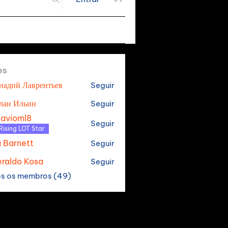
os
надий Лаврентьев
Seguir
лан Ильин
Seguir
tavioml8
Seguir
oml8
Rising LOT Star
a Barnett
Seguir
raldo Kosa
Seguir
os os membros (49)