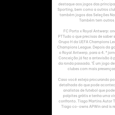
destaque aos jogos das principa
Sporting, bem como a outros club
também jogos das Seleções Nacio
Também tem outros j
FC Porto x Royal Antwerp: ond
PTTudo o que precisas de saber s
Grupo H da UEFA Champions Leag
Champions League. Depois da gol
o Royal Antwerp, para a 4. ª jor
Conceição já fez a antevisão à p
da ronda passada. "É um jogo d
clubes com mais presenças
Caso você esteja procurando por 
detalhada do que pode acontecer
analistas de futebol que podem
palpites grátis e tenha uma v
confronto. Tiago Martins Autor T
Tiago co-owns APWin and is res