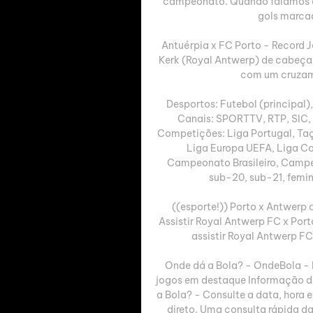
campeonato. Quando falamos de
gols marcad
Antuérpia x FC Porto - Record 
Kerk (Royal Antwerp) de cabeça 
com um cruzamen
Desportos: Futebol (principal), 
Canais: SPORTTV, RTP, SIC, T
Competições: Liga Portugal, Taç
Liga Europa UEFA, Liga Con
Campeonato Brasileiro, Campe
sub-20, sub-21, femini
((esporte!)) Porto x Antwerp 
Assistir Royal Antwerp FC x Por
assistir Royal Antwerp FC 
Onde dá a Bola? - OndeBola - 
jogos em destaque Informação do
a Bola? - Consulte a data, hora 
direto. Uma consulta rápida da