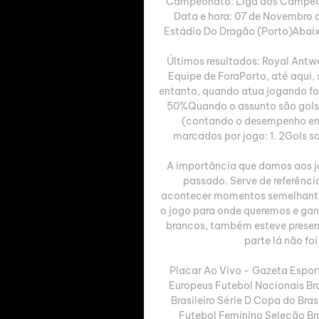
Campeonato: Liga dos Campeõe
Data e hora: 07 de Novembro de
Estádio Do Dragão (Porto)Abaix
Últimos resultados: Royal Ant
Equipe de ForaPorto, até aqui, 
entanto, quando atua jogando for
50%Quando o assunto são gols,
(contando o desempenho em 
marcados por jogo: 1. 2Gols sof
A importância que damos aos jo
passado. Serve de referência
acontecer momentos semelhantes
o jogo para onde queremos e ganha
brancos, também esteve presente
parte lá não fo
Placar Ao Vivo - Gazeta Esport
Europeus Futebol Nacionais Brasi
Brasileiro Série D Copa do Bra
Futebol Feminino Seleção Bra