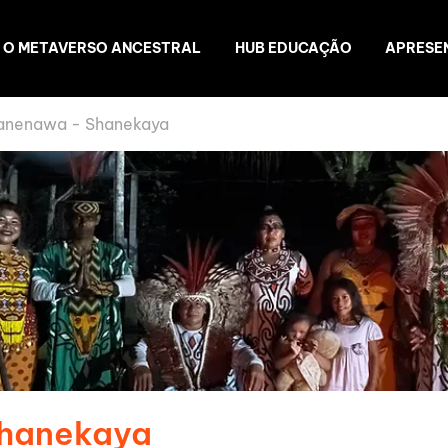
O METAVERSO ANCESTRAL
HUB EDUCAÇÃO
APRESE
anenawa - Shanekaya
Shanekaya