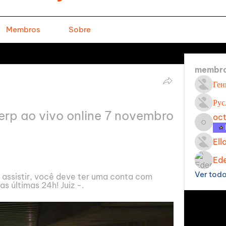
Membros
Sobre
membr
Ген
Рус
erp ao vivo online 7 novembro 
oc
octavi
Ell
Ede
Ver tod
a assistir, você deve ter uma conta com 
s últimas 24h! Juiz -.