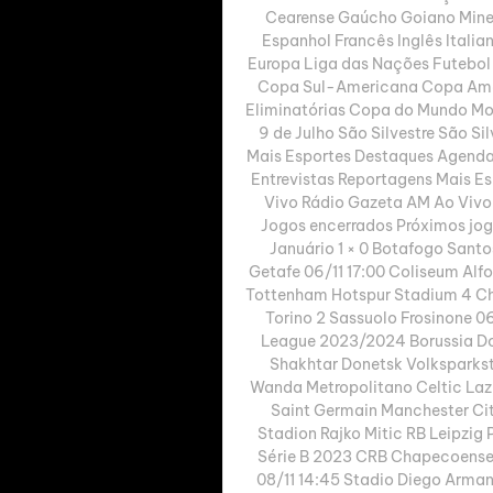
Cearense Gaúcho Goiano Mine
Espanhol Francês Inglês Itali
Europa Liga das Nações Futebol
Copa Sul-Americana Copa Amér
Eliminatórias Copa do Mundo Mod
9 de Julho São Silvestre São Si
Mais Esportes Destaques Agenda
Entrevistas Reportagens Mais Es
Vivo Rádio Gazeta AM Ao Vivo
Jogos encerrados Próximos jogo
Januário 1 × 0 Botafogo Santo
Getafe 06/11 17:00 Coliseum Alf
Tottenham Hotspur Stadium 4 Chel
Torino 2 Sassuolo Frosinone 0
League 2023/2024 Borussia Dor
Shakhtar Donetsk Volksparksta
Wanda Metropolitano Celtic Lazi
Saint Germain Manchester Cit
Stadion Rajko Mitic RB Leipzig 
Série B 2023 CRB Chapecoense C
08/11 14:45 Stadio Diego Arman