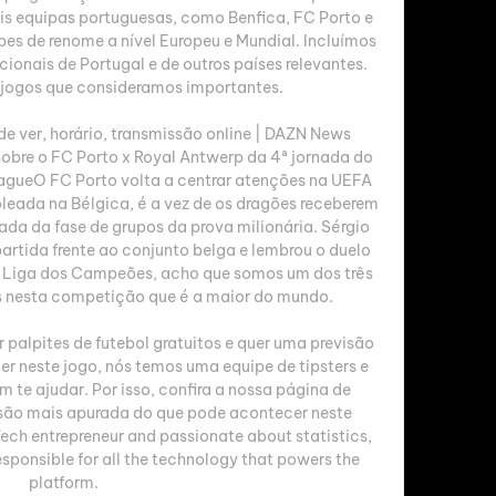
is equipas portuguesas, como Benfica, FC Porto e 
es de renome a nível Europeu e Mundial. Incluímos 
nais de Portugal e de outros países relevantes. 
ogos que consideramos importantes. 

e ver, horário, transmissão online | DAZN News 
obre o FC Porto x Royal Antwerp da 4ª jornada do 
ueO FC Porto volta a centrar atenções na UEFA 
eada na Bélgica, é a vez de os dragões receberem 
nada da fase de grupos da prova milionária. Sérgio 
artida frente ao conjunto belga e lembrou o duelo 
e Liga dos Campeões, acho que somos um dos três 
 nesta competição que é a maior do mundo. 

palpites de futebol gratuitos e quer uma previsão 
 neste jogo, nós temos uma equipe de tipsters e 
 te ajudar. Por isso, confira a nossa página de 
isão mais apurada do que pode acontecer neste 
ech entrepreneur and passionate about statistics, 
ponsible for all the technology that powers the 
platform. 
