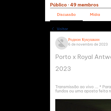
Público
·
49 membros
Discussão
Mídia
Voltar
Родион Кукушкин
6 de novembro de 2023
Porto x Royal Antw
2023
Transmissão ao vivo ... * Par
fundos ou uma aposta feita na