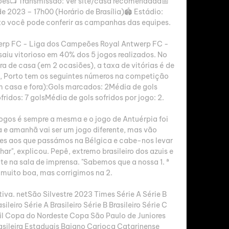
s📺 Transmissão: Ver site/casa recomendada📅 
 2023 – 17h00 (Horário de Brasília)🏟️ Estádio: 
o você pode conferir as campanhas das equipes. 

werp FC - Liga dos Campeões Royal Antwerp FC - 
saiu vitorioso em 40% dos 5 jogos realizados. No 
a de casa (em 2 ocasiões), a taxa de vitórias é de 
 Porto tem os seguintes números na competição 
casa e fora):Gols marcados: 2Média de gols 
ridos: 7 golsMédia de gols sofridos por jogo: 2. 

gos é sempre a mesma e o jogo de Antuérpia foi 
 e amanhã vai ser um jogo diferente, mas vão 
 aos que passámos na Bélgica e cabe-nos levar 
r", explicou. Pepê, extremo brasileiro dos azuis e 
 na sala de imprensa. "Sabemos que a nossa 1. ª 
i muito boa, mas corrigimos na 2. 

iva. netSão Silvestre 2023 Times Série A Série B 
leiro Série A Brasileiro Série B Brasileiro Série C 
sil Copa do Nordeste Copa São Paulo de Juniores 
sileira Estaduais Baiano Carioca Catarinense 