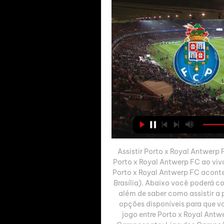
Assistir Porto x Royal Antwerp
Porto x Royal Antwerp FC ao vivo
Porto x Royal Antwerp FC acontec
Brasília). Abaixo você poderá co
além de saber como assistir a 
opções disponíveis para que vo
jogo entre Porto x Royal Antw