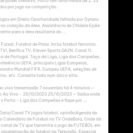
 poder ofensivo, Porto tem uma média de 2. 33 
os por jogo na competição. 

Jogos em Direto Oportunidade falhada por Gyrano 
no coração da área. Assistência de Chidera Ejuke 
to para a área resultante do ...

Futsal, Futebol de Praia. Inclui futebol feminino. 
VI, Benfica TV, Eleven Sports DAZN, Canal 11. 
a de Portugal, Taça da Liga, Liga dos Campeões, 
ferência UEFA, principais Ligas Europeias, 
onato Mundial FIFA, Europeu UEFA, seleções de 
no, etc. Consulte tudo num único sítio. 

ao vivo transmissão 7 novembro há 4 minutos — 
to Ao Vivo - 25/10/2023 25/10/2023 — Saiba onde 
x Porto - Liga dos Campeões e fique por ...

Data/Canal TV jogos futebol, opiniãoAgenda de 
 Calendário de Futebol na TV OndeBola, Onde dá 
e canal de TV que transmite o jogo de FUTEBOL em 
 programação do futebol na Televisão. Especial 