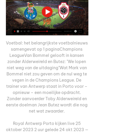
Voetbal: het belangrijkste voetbalnieuws 
samengevat op 1 paginaChampions 
LeagueVan Bommel gelooft in kansen 
zonder Alderweireld en Butez: "We lopen 
niet weg van de uitdaging"Wat Mark van 
Bommel niet zou geven om de nul weg te 
vegen in de Champions League. De 
trainer van Antwerp staat in Porto voor – 
opnieuw – een moeilijke opdracht. 
Zonder aanvoerder Toby Alderweireld en 
eerste doelman Jean Butez wordt die nog 
net wat zwaarder. 

Royal Antwerp Porto kijken live 25 
oktober 2023 2 uur gelede 24 okt 2023 — 