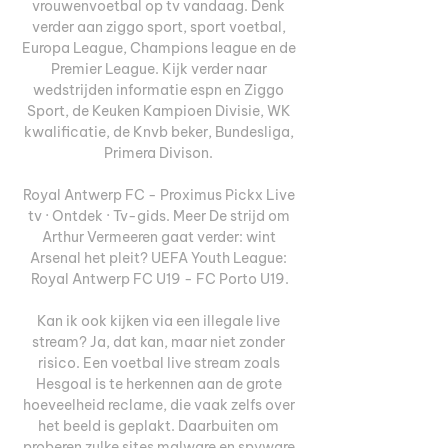
vrouwenvoetbal op tv vandaag. Denk 
verder aan ziggo sport, sport voetbal, 
Europa League, Champions league en de 
Premier League. Kijk verder naar 
wedstrijden informatie espn en Ziggo 
Sport, de Keuken Kampioen Divisie, WK 
kwalificatie, de Knvb beker, Bundesliga, 
Primera Divison. 

Royal Antwerp FC - Proximus Pickx Live 
tv · Ontdek · Tv-gids. Meer De strijd om 
Arthur Vermeeren gaat verder: wint 
Arsenal het pleit? UEFA Youth League: 
Royal Antwerp FC U19 - FC Porto U19.

Kan ik ook kijken via een illegale live 
stream? Ja, dat kan, maar niet zonder 
risico. Een voetbal live stream zoals 
Hesgoal is te herkennen aan de grote 
hoeveelheid reclame, die vaak zelfs over 
het beeld is geplakt. Daarbuiten om 
proberen zulke sites malware en spyware 