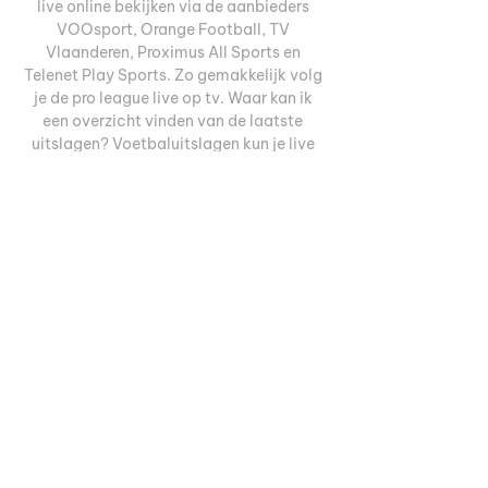
live online bekijken via de aanbieders 
VOOsport, Orange Football, TV 
Vlaanderen, Proximus All Sports en 
Telenet Play Sports. Zo gemakkelijk volg 
je de pro league live op tv. Waar kan ik 
een overzicht vinden van de laatste 
uitslagen? Voetbaluitslagen kun je live 
volgen op Flash Score. Deze dienst biedt 
live uitslagen van meer dan 1000 
voetbalcompetities, bekers en 
toernooien (Premier League-, 
Bundesliga- en UEFA Champions 
League-scores), met ook 
competitietabellen, doelpunten, video-
hoogtepunten, gele en rode kaarten en 
andere live voetbalinformatie. 

Royal Antwerp FC Fotoverslag UCL: 
RAFC - FC Porto · Nieuws. 
Ticketinformatie: Shakhtar Donetsk - 
RAFC (in Hamburg). 1 2 3 4. Nieuws. Full 
time: 3-2! royal_antwerp_fc. 05/11.
