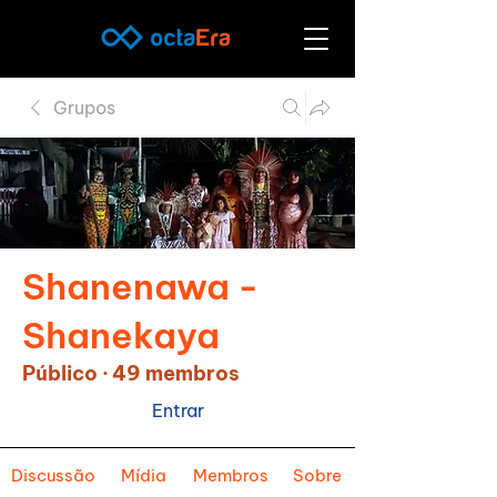
Grupos
Shanenawa -
Shanekaya
Público
·
49 membros
Entrar
Discussão
Mídia
Membros
Sobre