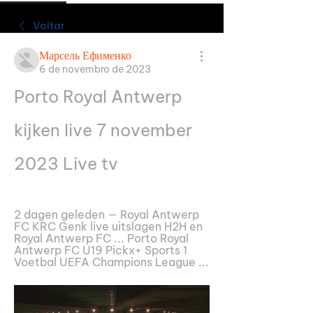
Voltar
Марсель Ефименко
6 de novembro de 2023
Porto Royal Antwerp 
kijken live 7 november 
2023 Live tv
2 dagen geleden — Royal Antwerp 
FC KRC Genk live uitslagen H2H en 
Royal Antwerp FC ... Porto Royal 
Antwerp FC U19 Pickx+ Sports 1 
Voetbal UEFA Champions League ...