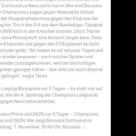
. Dortmund vs Newcastle live im Wie wird Borussia 
r Champions League gegen Newcastle United 
g der Gruppenphase muss gegen den Klub aus der 
eg her. Doch das 0:4 aus dem Bundesliga-Topspiel 
 BVB noch in den Knochen stecken. Doch Trainer 
ss seine Mannschaft eine Antwort zeigen kann. Denn 
en Klatschen wie gegen den FCB passiert es nicht 
strudel gerät. "Wir haben es vor ein paar Tagen und 
 wieder bewiesen - nach solchen Spielen und 
wieder zurückgekommen, weil wir die richtigen 
pielen gezogen haben - das wird uns auch diesmal 
gelingen“, sagte Terzic. 

ipzig Rückspiele vor 3 Tagen — Es steht viel auf 
nd, die am 4. Spieltag der Champions League ab 
 gegen Newcastle antreten.

azon Prime und DAZN vor 5 Tagen — Champions 
e und DAZN: Wer zeigt Borussia Dortmund vs. 
stag, 7. November, 18:45 Uhr: Borussia ...
