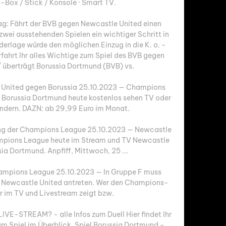
-Box / Stick / Konsole · Smart TV.

tag: Fährt der BVB gegen Newcastle United einen 
zwei ausstehenden Spielen ein wichtiger Schritt in 
derlage würde den möglichen Einzug in die K. o. -
fahrt Ihr alles Wichtige zum Spiel des BVB gegen 
 überträgt Borussia Dortmund (BVB) vs. 

United gegen Borussia 25.10.2023 — Champions 
Borussia Dortmund heute kostenlos sehen TV oder 
dern. DAZN: ab 29,99 Euro im Monat.

ung der Champions League 25.10.2023 — Newcastle 
ampions League heute im Stream und TV Newcastle 
a Dortmund. Anpfiff, Mittwoch, 25 ...

hampions League 25.10.2023 — In Gruppe F muss 
 Newcastle United antreten. Wer den Champions-
im TV und Livestream zeigt bzw.

IVE-STREAM? - alle Infos zum Duell Hier findet Ihr 
um Spiel im Überblick. Spiel Borussia Dortmund - 