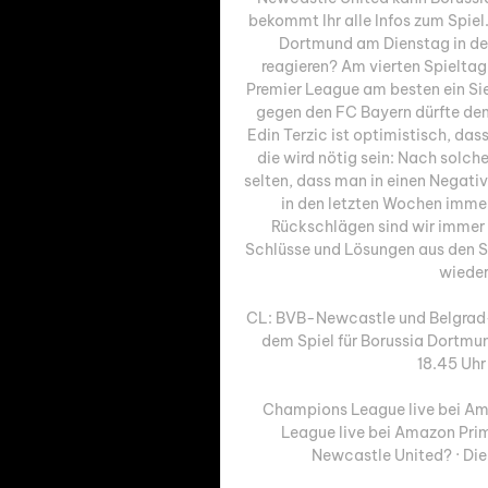
bekommt Ihr alle Infos zum Spiel
Dortmund am Dienstag in de
reagieren? Am vierten Spielta
Premier League am besten ein Si
gegen den FC Bayern dürfte dem
Edin Terzic ist optimistisch, da
die wird nötig sein: Nach solch
selten, dass man in einen Negativ
in den letzten Wochen immer
Rückschlägen sind wir immer 
Schlüsse und Lösungen aus den S
wieder 
CL: BVB-Newcastle und Belgrad-Le
dem Spiel für Borussia Dortmu
18.45 Uhr
Champions League live bei Am
League live bei Amazon Prim
Newcastle United? · Dien