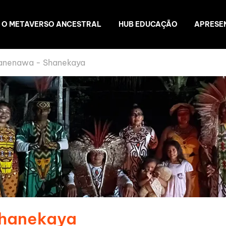
O METAVERSO ANCESTRAL
HUB EDUCAÇÃO
APRESE
anenawa - Shanekaya
Shanekaya