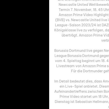
Newcastle United Wettbewerb 
Termin 7. November, 18. 45 Uh
Amazon Prime Video Highlights
(BVB) vs. Newcastle United liv
League-Saison 2023/24 ist DAZN 
Königsklasse live zu verfolgen, d
überträgt. Amazon Prime Vid
verb
Borussia Dortmund live gegen Ne
League Borussia Dortmund gegen 
vom 4. Spieltag beginnt um 18. 4
Livestream von Amazon Prime seh
Für die Dortmunder geht
Im Detail bedeutet dies, dass Ama
ein Live-Spiel anbietet. Diesm
Aufeinandertreffens zwischen Bo
Prime Video startet um 18 Uhr
Dienstag ist Sebastian Hellmann,