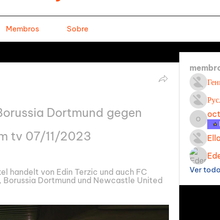
Membros
Sobre
membr
Ген
Рус
Borussia Dortmund gegen 
oc
octavi
m tv 07/11/2023
Ell
Ede
Ver tod
el handelt von Edin Terzic und auch FC 
 Borussia Dortmund und Newcastle United 