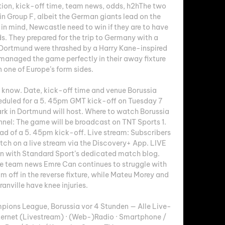
ion, kick-off time, team news, odds, h2hThe two 
in Group F, albeit the German giants lead on the 
n mind, Newcastle need to win if they are to have 
ds. They prepared for the trip to Germany with a 
e Dortmund were thrashed by a Harry Kane-inspired 
managed the game perfectly in their away fixture 
 one of Europe’s form sides. 

o know. Date, kick-off time and venue Borussia 
duled for a 5. 45pm GMT kick-off on Tuesday 7 
k in Dortmund will host. Where to watch Borussia 
el: The game will be broadcast on TNT Sports 1. 
 of a 5. 45pm kick-off. Live stream: Subscribers 
tch on a live stream via the Discovery+ App. LIVE 
on with Standard Sport’s dedicated match blog. 
 team news Emre Can continues to struggle with 
m off in the reverse fixture, while Mateu Morey and 
ranville have knee injuries. 

mpions League, Borussia vor 4 Stunden — Alle Live-
ternet (Livestream) · (Web-)Radio · Smartphone / 