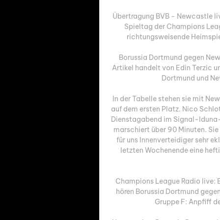
Übertragung BVB - Newcastle live
Spieltag der Champions Lea
richtungsweisende Heimspiel
Borussia Dortmund gegen Newca
Artikel handelt von Edin Terzic 
Dortmund und Newc
In der Tabelle stehen sie mit Ne
auf dem ersten Platz. Nico Schlo
Dienstagabend im Signal-Iduna-Pa
marschiert über 90 Minuten. Sie p
für uns Innenverteidiger sehr ek
letzten Wochenende eine heft
Champions League Radio live: 
hören Borussia Dortmund gegen 
Gruppe F: Anpfiff de