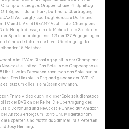
Champions League, Gruppenphase, 4. Spieltag 
r Ort Signal-Iduna-Park, Dortmund Übertragung 
 DAZN Wer zeigt / überträgt Borussia Dortmund 
e im TV und LIVE-STREAM? Auch in der Champions-
die Hauptadresse, um die Mehrheit der Spiele der 
a der Sportstreamingdienst 121 der 137 Begegnungen 
eo kümmert sich um die Live-Übertragung der 
leibenden 16 Matches. 

wcastle im TVAm Dienstag spielt in der Champions 
Newcastle United. Das Spiel in der Gruppenphase 
5 Uhr. Live im Fernsehen kann man das Spiel nur im 
en. Das Hinspiel in England gewann der BVB 1:0. 
 es jetzt um alles, sie müssen gewinnen. 

zon Prime Video auch in dieser Spielzeit dienstags 
al ist der BVB an der Reihe. Die Übertragung des 
russia Dortmund und Newcastle United auf Amazon 
, der Anstoß erfolgt um 18:45 Uhr. Moderator am 
 die Experten sind Matthias Sammer, Nils Petersen 
und Josy Henning. 
