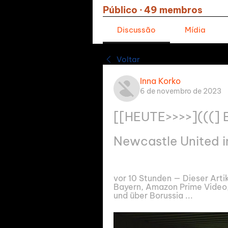
Público
·
49 membros
Discussão
Mídia
Voltar
Inna Korko
6 de novembro de 2023
[[HEUTE>>>>](((] 
Newcastle United i
vor 10 Stunden — Dieser Artik
Bayern, Amazon Prime Video,
und über Borussia ...