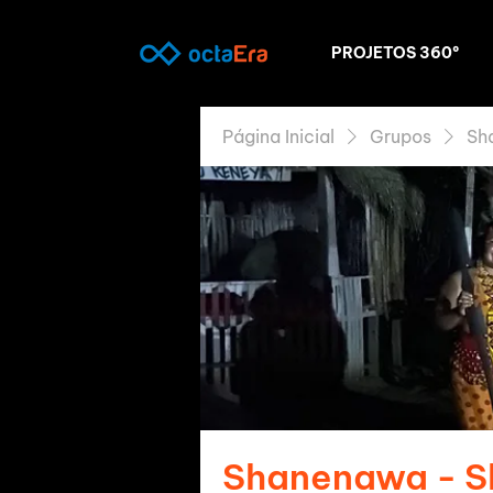
PROJETOS 360º
Página Inicial
Grupos
Sh
Shanenawa - 