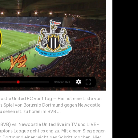
le United FC vor 1 Tag — Hier ist eine Liste von 
s Spiel von Borussia Dortmund gegen Newcastle 
 sehen ist. zu hören im BVB ...

BVB) vs. Newcastle United live im TV und LIVE-
ions League geht es eng zu. Mit einem Sieg gegen 
 Dortmund einen wichtigen Schritt machen. Hier 