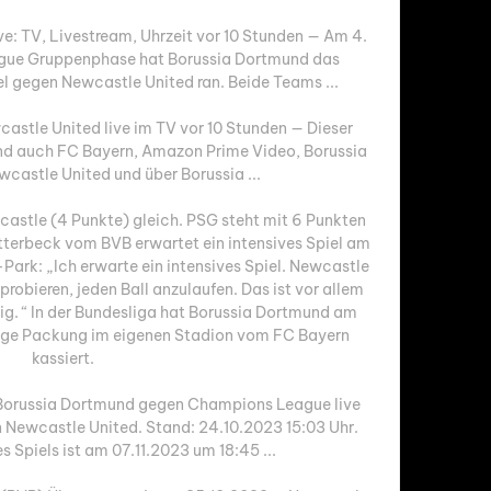
: TV, Livestream, Uhrzeit vor 10 Stunden — Am 4. 
gue Gruppenphase hat Borussia Dortmund das 
 gegen Newcastle United ran. Beide Teams ...

stle United live im TV vor 10 Stunden — Dieser 
und auch FC Bayern, Amazon Prime Video, Borussia 
astle United und über Borussia ...

wcastle (4 Punkte) gleich. PSG steht mit 6 Punkten 
tterbeck vom BVB erwartet ein intensives Spiel am 
rk: „Ich erwarte ein intensives Spiel. Newcastle 
robieren, jeden Ball anzulaufen. Das ist vor allem 
lig. “ In der Bundesliga hat Borussia Dortmund am 
ige Packung im eigenen Stadion vom FC Bayern 
kassiert. 

Borussia Dortmund gegen Champions League live 
Newcastle United. Stand: 24.10.2023 15:03 Uhr. 
s Spiels ist am 07.11.2023 um 18:45 ...
