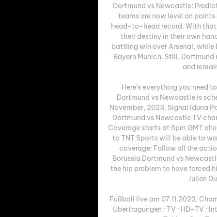
Dortmund vs Newcastle: Predict
teams are now level on points 
head-to-head record. With that i
their destiny in their own han
battling win over Arsenal, whil
Bayern Munich. Still, Dortmund 
and remain
Here’s everything you need t
Dortmund vs Newcastle is sche
November, 2023. Signal Iduna Par
Dortmund vs Newcastle TV chann
Coverage starts at 5pm GMT ahead
to TNT Sports will be able to wa
coverage: Follow all the acti
Borussia Dortmund vs Newcastle
the hip problem to have forced hi
Julien Du
Fußball live am 07.11.2023, Cha
Übertragungen · TV · HD-TV · In