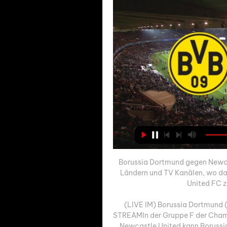
Borussia Dortmund gegen Newcast
Ländern und TV Kanälen, wo da
United FC zu
(LIVE IM) Borussia Dortmund (
STREAMIn der Gruppe F der Champ
Newcastle United kann Borussia