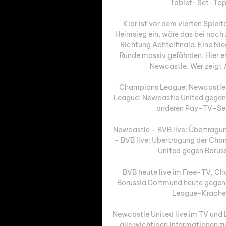
Tablet · Set-Top
Klar ist vor dem vierten Spiel
Heimsieg ein, wäre das bei noch 
Richtung Achtelfinale. Eine Nie
Runde massiv gefährden. Hier er
Newcastle. Wer zeigt /
Champions League: Newcastle 
League: Newcastle United gegen 
anderen Pay-TV-Sen
Newcastle - BVB live: Übertrag
- BVB live: Übertragung der Ch
United gegen Borussi
BVB heute live im Free-TV, C
Borussia Dortmund heute gegen
League-Kracher 
Newcastle United live im TV und L
alle wichtigen Informationen z