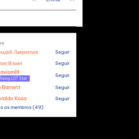
os
надий Лаврентьев
Seguir
лан Ильин
Seguir
tavioml8
Seguir
oml8
Rising LOT Star
a Barnett
Seguir
raldo Kosa
Seguir
os os membros (49)