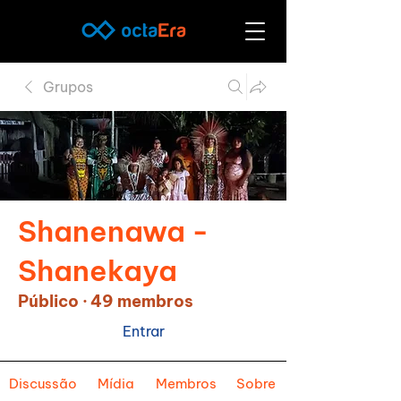
Grupos
Shanenawa -
Shanekaya
Público
·
49 membros
Entrar
Discussão
Mídia
Membros
Sobre