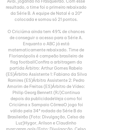
Avaí, jogando no Frasqueirão. Com esse 
resultado, o time foi o primeiro rebaixado 
da Série B. A equipe de Natal é a 20ª 
colocada e somou só 21 pontos. 

O Criciúma ainda tem 49% de chances 
de conseguir o acesso para a Série A. 
Enquanto o ABC já está 
matematicamente rebaixado. Time de 
Florianópolis é campeão brasileiro de 
flag footballConfira a arbitragem da 
partida Árbitro: Arthur Gomes Rabelo 
(ES)Árbitro Assistente 1: Fabiano da Silva 
Ramires (ES)Árbitro Assistente 2: Pedro 
Amorim de Freitas (ES)Árbitro de Vídeo: 
Philip Georg Bennett (RJ)Continua 
depois da publicidadeVeja como foi 
Criciúma x Sampaio CôrreaO jogo foi 
válido pela 34ª rodada da Série B do 
Brasileirão (Foto: Divulgação, Celso da 
Luz)Hygor, Arilson e Claudinho 
marcaram gols (Foto: Divulgação, Celso 