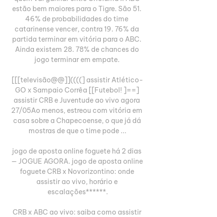
estão bem maiores para o Tigre. São 51. 
46% de probabilidades do time 
catarinense vencer, contra 19. 76% da 
partida terminar em vitória para o ABC. 
Ainda existem 28. 78% de chances do 
jogo terminar em empate. 

[[[televisão@@]]((((] assistir Atlético-
GO x Sampaio Corrêa [[Futebol! ]==] 
assistir CRB e Juventude ao vivo agora 
27/05Ao menos, estreou com vitória em 
casa sobre a Chapecoense, o que já dá 
mostras de que o time pode ...

jogo de aposta online foguete há 2 dias 
— JOGUE AGORA. jogo de aposta online 
foguete CRB x Novorizontino: onde 
assistir ao vivo, horário e 
escalações******.

CRB x ABC ao vivo: saiba como assistir 