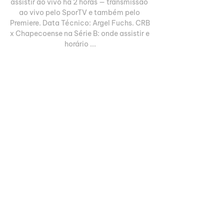
assistir ao vivo há 2 horas — transmissão 
ao vivo pelo SporTV e também pelo 
Premiere. Data Técnico: Argel Fuchs. CRB 
x Chapecoense na Série B: onde assistir e 
horário ...

CRB x Chapecoense: onde assistir, 
horário e escalações do jogo pela Série 
BFoto: Lance! A Série B está na sua reta 
final e todo jogo é uma decisão. Nesse 
sentido, em CRB e Chapecoense o clima 
não será diferente. A equipe alagoana é a 
atual 10° colocada e apenas um milagre 
possibilita o acesso do time. Por outro 
lado, a Chape está n 17ª posição, na zona 
de rebaixamento e vencer este confronto 
é imprescindível para escapar da zona 
da confusão. 

Chapecoense x CRB: onde assistir ao 
vivo, horário e 9 de jul. de 2023 — 
Chapecoense x CRB: onde assistir ao 