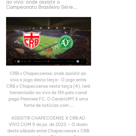
ao vivo: onde assistir o 
Campeonato Brasileiro Série...
CRB x Chapecoense; onde assistir ao 
vivo o jogo desta terça- O jogo entre 
CRB x Chapecoense nesta terça (4), terá 
transmissão ao vivo às 19h pelo canal 
pago Premiere FC. O CenárioMT é uma 
fonte de notícias com ...

ASSISTIR CHAPECOENSE X CRB AO 
VIVO COM 9 de jul. de 2023 — O duelo 
deste sábado entre Chapecoense x CRB 