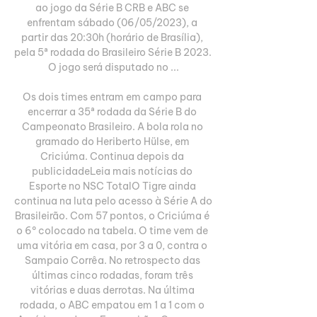
ao jogo da Série B CRB e ABC se 
enfrentam sábado (06/05/2023), a 
partir das 20:30h (horário de Brasília), 
pela 5ª rodada do Brasileiro Série B 2023. 
O jogo será disputado no ...

Os dois times entram em campo para 
encerrar a 35ª rodada da Série B do 
Campeonato Brasileiro. A bola rola no 
gramado do Heriberto Hülse, em 
Criciúma. Continua depois da 
publicidadeLeia mais notícias do 
Esporte no NSC TotalO Tigre ainda 
continua na luta pelo acesso à Série A do 
Brasileirão. Com 57 pontos, o Criciúma é 
o 6º colocado na tabela. O time vem de 
uma vitória em casa, por 3 a 0, contra o 
Sampaio Corrêa. No retrospecto das 
últimas cinco rodadas, foram três 
vitórias e duas derrotas. Na última 
rodada, o ABC empatou em 1 a 1 com o 