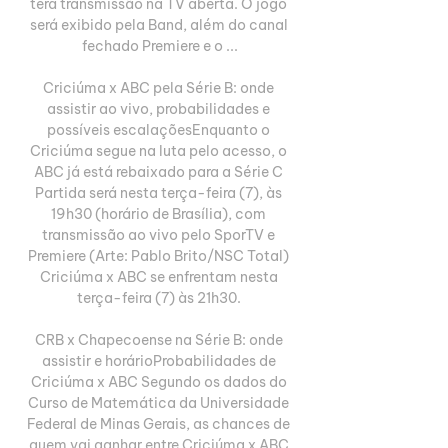
terá transmissão na TV aberta. O jogo 
será exibido pela Band, além do canal 
fechado Premiere e o ...

Criciúma x ABC pela Série B: onde 
assistir ao vivo, probabilidades e 
possíveis escalaçõesEnquanto o 
Criciúma segue na luta pelo acesso, o 
ABC já está rebaixado para a Série C 
Partida será nesta terça-feira (7), às 
19h30 (horário de Brasília), com 
transmissão ao vivo pelo SporTV e 
Premiere (Arte: Pablo Brito/NSC Total) 
Criciúma x ABC se enfrentam nesta 
terça-feira (7) às 21h30. 

CRB x Chapecoense na Série B: onde 
assistir e horárioProbabilidades de 
Criciúma x ABC Segundo os dados do 
Curso de Matemática da Universidade 
Federal de Minas Gerais, as chances de 
quem vai ganhar entre Criciúma x ABC 