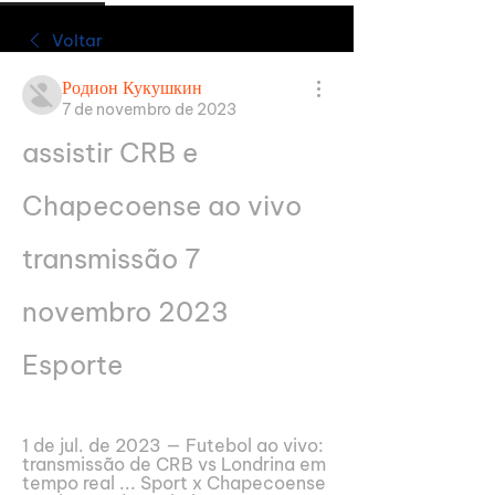
Voltar
Родион Кукушкин
7 de novembro de 2023
assistir CRB e 
Chapecoense ao vivo 
transmissão 7 
novembro 2023 
Esporte
1 de jul. de 2023 — Futebol ao vivo: 
transmissão de CRB vs Londrina em 
tempo real ... Sport x Chapecoense 