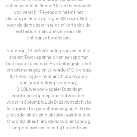
scheepsrecht in Rome: 'Uit en thuis wereld 
van verschil'Feyenoord neemt het 
dinsdag in Rome op tegen SS Lazio. Het is 
voor de derde keer in relatief korte dat de 
Rotterdammers afreizen naar de 
Italiaanse hoofdstad. 

vandaag, 18:55Verbinding zoeken met je 
speler: ‘Door openheid kan een sporter 
beter gaan presteren’Hoe belangrijk is het 
om als mens gezien te worden? Die vraag 
lijkt voor Ajax-invaller Chuba Akpom 
van groot belang. vandaag, 
12:08Liverpool-speler Díaz doet 
emotionele oproep aan ontvoerders 
vader in ColombiaLuis Díaz richt zich via 
Instagram tot guerrillabeweging ELN die 
zijn vader sinds eind oktober vasthouden. 
Ondanks alles hielp de aanvaller zondag 
Liverpool aan een punt bij Luton Town. 
