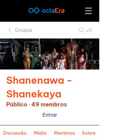
Grupos
Shanenawa -
Shanekaya
Público
·
49 membros
Entrar
Discussão
Mídia
Membros
Sobre