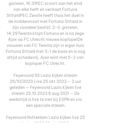
gisteren, 16:31PEC scoort aan het eind 
van elke helft en verslaat Fortuna 
SittardPEC Zwolle heeft thuis het duel in 
de middenmoot met Fortuna Sittard in 
zijn voordeel beslist: 2-0. gisteren, 
14:29Twente klopt Fortuna en is na zege 
Ajax op FC Utrecht nieuwe koploperDe 
vrouwen van FC Twente zijn in eigen huis 
Fortuna Sittard met 3-1 de baas en is nog 
altijd schadevrij. Ajax wint met 5-2 van 
koploper FC Utrecht. 

Feyenoord SS Lazio kijken stream 
25/10/2023 Live 25 okt 2023 — 2 uur 
geleden — Feyenoord Lazio kijken live 
stream 25.10.2023 8 aug 2021 — De 
wedstrijd is live te zien bij ESPN en via 
een speciale stream.

Feyenoord Rotterdam Lazio kijken live 25 
oktober 2023 25 okt 2023 — 