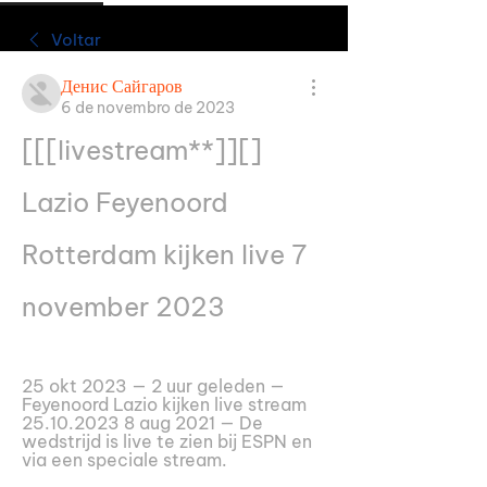
Voltar
Денис Сайгаров
6 de novembro de 2023
[[[livestream**]][] 
Lazio Feyenoord 
Rotterdam kijken live 7 
november 2023
25 okt 2023 — 2 uur geleden — 
Feyenoord Lazio kijken live stream 
25.10.2023 8 aug 2021 — De 
wedstrijd is live te zien bij ESPN en 
via een speciale stream.