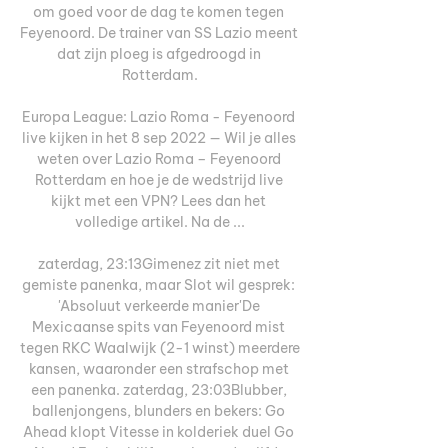
om goed voor de dag te komen tegen 
Feyenoord. De trainer van SS Lazio meent 
dat zijn ploeg is afgedroogd in 
Rotterdam.

Europa League: Lazio Roma - Feyenoord 
live kijken in het 8 sep 2022 — Wil je alles 
weten over Lazio Roma – Feyenoord 
Rotterdam en hoe je de wedstrijd live 
kijkt met een VPN? Lees dan het 
volledige artikel. Na de ...

zaterdag, 23:13Gimenez zit niet met 
gemiste panenka, maar Slot wil gesprek: 
'Absoluut verkeerde manier'De 
Mexicaanse spits van Feyenoord mist 
tegen RKC Waalwijk (2-1 winst) meerdere 
kansen, waaronder een strafschop met 
een panenka. zaterdag, 23:03Blubber, 
ballenjongens, blunders en bekers: Go 
Ahead klopt Vitesse in kolderiek duel Go 