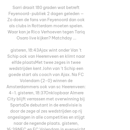
Sarri draait 180 graden wat betreft 
Feyenoord-publiek 2 dagen geleden — 
Zo doen de fans van Feyenoord dan ook 
als clubs in Rotterdam moeten spelen. 
Waar kan je Rico Verhoeven tegen Tariq 
Osaro live kijken? Matchday ...

gisteren, 18:43Ajax wint onder Van 't 
Schip ook van Heerenveen en klimt naar 
elfde plaatsMet twee zeges in twee 
wedstrijden kent John van 't Schip een 
goede start als coach van Ajax. Na FC 
Volendam (2-0) winnen de 
Amsterdammers ook van sc Heerenveen: 
4-1. gisteren, 18:37Onklopbaar Almere 
City blijft verrassen met overwinning bij 
SpartaDe debutant in de eredivisie is 
door de zege al zes wedstrijden op rij 
ongeslagen in alle competities en stijgt 
naar de negende plaats. gisteren, 
16:39NEC en FC Volendam in evenwicht 