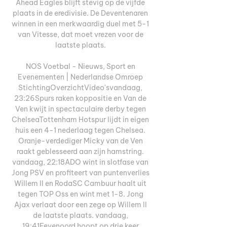
Ahead Eagles blijft stevig op de vijfde 
plaats in de eredivisie. De Deventenaren 
winnen in een merkwaardig duel met 5-1 
van Vitesse, dat moet vrezen voor de 
laatste plaats. 

NOS Voetbal - Nieuws, Sport en 
Evenementen | Nederlandse Omroep 
StichtingOverzichtVideo'svandaag, 
23:26Spurs raken koppositie en Van de 
Ven kwijt in spectaculaire derby tegen 
ChelseaTottenham Hotspur lijdt in eigen 
huis een 4-1 nederlaag tegen Chelsea. 
Oranje-verdediger Micky van de Ven 
raakt geblesseerd aan zijn hamstring. 
vandaag, 22:18ADO wint in slotfase van 
Jong PSV en profiteert van puntenverlies 
Willem II en RodaSC Cambuur haalt uit 
tegen TOP Oss en wint met 1-8. Jong 
Ajax verlaat door een zege op Willem II 
de laatste plaats. vandaag, 
19:41Feyenoord hoopt op drie keer 