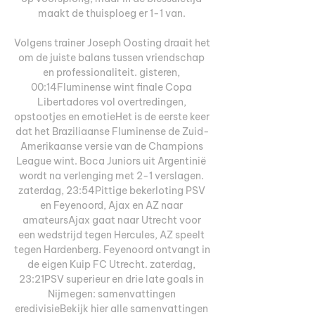
maakt de thuisploeg er 1-1 van. 

Volgens trainer Joseph Oosting draait het 
om de juiste balans tussen vriendschap 
en professionaliteit. gisteren, 
00:14Fluminense wint finale Copa 
Libertadores vol overtredingen, 
opstootjes en emotieHet is de eerste keer 
dat het Braziliaanse Fluminense de Zuid-
Amerikaanse versie van de Champions 
League wint. Boca Juniors uit Argentinië 
wordt na verlenging met 2-1 verslagen. 
zaterdag, 23:54Pittige bekerloting PSV 
en Feyenoord, Ajax en AZ naar 
amateursAjax gaat naar Utrecht voor 
een wedstrijd tegen Hercules, AZ speelt 
tegen Hardenberg. Feyenoord ontvangt in 
de eigen Kuip FC Utrecht. zaterdag, 
23:21PSV superieur en drie late goals in 
Nijmegen: samenvattingen 
eredivisieBekijk hier alle samenvattingen 