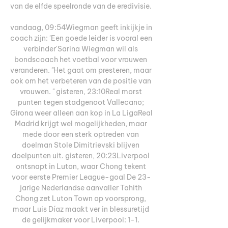
van de elfde speelronde van de eredivisie. 

vandaag, 09:54Wiegman geeft inkijkje in 
coach zijn: 'Een goede leider is vooral een 
verbinder'Sarina Wiegman wil als 
bondscoach het voetbal voor vrouwen 
veranderen. "Het gaat om presteren, maar 
ook om het verbeteren van de positie van 
vrouwen. " gisteren, 23:10Real morst 
punten tegen stadgenoot Vallecano; 
Girona weer alleen aan kop in La LigaReal 
Madrid krijgt wel mogelijkheden, maar 
mede door een sterk optreden van 
doelman Stole Dimitrievski blijven 
doelpunten uit. gisteren, 20:23Liverpool 
ontsnapt in Luton, waar Chong tekent 
voor eerste Premier League-goal De 23-
jarige Nederlandse aanvaller Tahith 
Chong zet Luton Town op voorsprong, 
maar Luis Díaz maakt ver in blessuretijd 
de gelijkmaker voor Liverpool: 1-1. 
