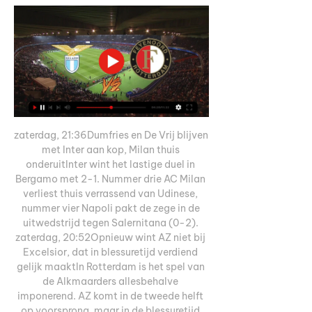
zaterdag, 21:36Dumfries en De Vrij blijven 
met Inter aan kop, Milan thuis 
onderuitInter wint het lastige duel in 
Bergamo met 2-1. Nummer drie AC Milan 
verliest thuis verrassend van Udinese, 
nummer vier Napoli pakt de zege in de 
uitwedstrijd tegen Salernitana (0-2). 
zaterdag, 20:52Opnieuw wint AZ niet bij 
Excelsior, dat in blessuretijd verdiend 
gelijk maaktIn Rotterdam is het spel van 
de Alkmaarders allesbehalve 
imponerend. AZ komt in de tweede helft 
op voorsprong, maar in de blessuretijd 