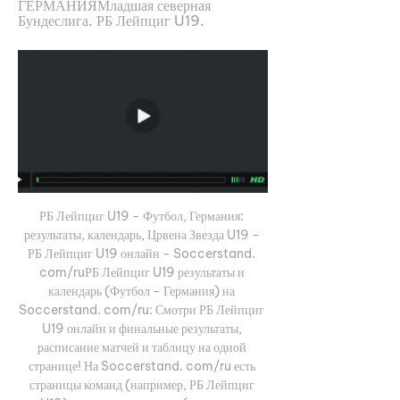
ГЕРМАНИЯМладшая северная 
Бундеслига. РБ Лейпциг U19.
РБ Лейпциг U19 - Футбол, Германия: 
результаты, календарь, Црвена Звезда U19 - 
РБ Лейпциг U19 онлайн - Soccerstand. 
com/ruРБ Лейпциг U19 результаты и 
календарь (Футбол - Германия) на 
Soccerstand. com/ru: Смотри РБ Лейпциг 
U19 онлайн и финальные результаты, 
расписание матчей и таблицу на одной 
странице! На Soccerstand. com/ru есть 
страницы команд (например, РБ Лейпциг 