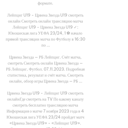
формате. 

Лейпциг U19 - Црвена Звезда U19 смотреть 
онлайн Смотреть онлайн трансляцию матча 
Лейпциг U19 - Црвена Звезда U19 ✓: 
Юношеская лига УЕФА 23/24, 1 ⚽ начало 
прямой трансляции матча по Футболу в 16:30 
по ...

Црвена Звезда — РБ Лейпциг. Счёт матча, 
смотреть Смотреть онлайн Црвена Звезда — 
РБ Лейпциг. Футбол. 07.11.2023. Подробная 
статистика, результат и счёт матча. Смотреть 
онлайн, обзор игры Црвена Звезда — РБ ...

Црвена Звезда U19 - Лейпциг U19 смотреть 
онлайнГде смотреть на TV По какому каналу 
смотреть бесплатно трансляцию матча 
Информация о матче 7 ноября 2023 года в 4 
Юношеская лига УЕФА 23/24 пройдет матч 
«Црвена Звезда U19» - «Лейпциг U19». 