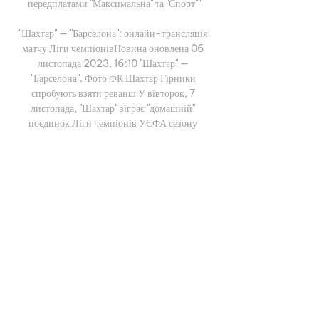
передплатами "Максимальна" та "Спорт""

"Шахтар" — "Барселона": онлайн-трансляція 
матчу Ліги чемпіонівНовина оновлена 06 
листопада 2023, 16:10 "Шахтар" — 
"Барселона". Фото ФК Шахтар Гірники 
спробують взяти реванш У вівторок, 7 
листопада, "Шахтар" зіграє "домашній" 
поєдинок Ліги чемпіонів УЄФА сезону 
2023/24 проти "Барселони". У гостьовій 
зустрічі Гірники зазнали мінімальної поразки 
з рахунком 1:2. "Телеграф" проведе текстову 
онлайн-трансляцію матчу "Шахтар" — 
"Барселона". 

Шахтар U-19 Барселона U-19 прямий ефір 7 
листопада 2023 2 години тому — Шахтар U-
19 Барселона U-19 прямий ефір 7 листопада 
2023 3 жовт. 2023 р. — [Наживо!]!!] 
Antwerp Шахтар U-19 дивитися онлайн 4 
жовтня 2023 18 ...
