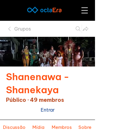
Grupos
Shanenawa -
Shanekaya
Público
·
49 membros
Entrar
Discussão
Mídia
Membros
Sobre