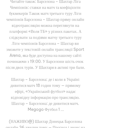
Читайте також: Барселона – Шахтар Ліга 
Чемпіонів: ставки на матч та коефіцієнти 
букмекерів Також матч третього туру Ліги 
чемпіонів Барселона – Шахтар пряму онлайн 
відеотрансляцію можна переглянути на 
платформі «Воля ТБ» у різних пакетах. А 
слідкувати за подіями матчу третього туру 
Ліги чемпіонів Барселона – Шахтар ви 
зможете у текстовій онлайн трансляції Sport 
Arena, яка буде доступна на нашому сайті 
починаючи з 19:00. У Барселони шість очок 
після двох турів. У Шахтаря в активі три бали. 

Шахтар – Барселона: де і коли в Україні 
дивитися матч 18 годин тому — прямому 
ефірі, «Український футбол» надає 
відповідну інформацію про трансляцію. 
Шахтар – Барселона: де дивитися матч. 
Megogo Футбол 1 ...

(НАЖИВО@) Шахтар Донецьк Барселона 
онлайн 36 хвилин тому — Прогноз і анонс на 