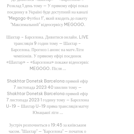
Розклад 1 день тому — У прямому ефірі показ 
поєдинку в Україні буде доступний на каналі 
"Megogo Футбол 1", який входить до пакету 
"Максимальний" відеосервісу MEGOGO.

Шахтар – Барселона. Дивитися онлайн. LIVE 
трансляція 9 годин тому — Шахтар – 
Барселона. Прогноз і анонс на матч Ліги 
чемпіонів. У прямому ефірі поєдинок 
«Шахтар» – «Барселона» покаже відеосервіс 
MEGOGO. Після ...

Shakhtar Donetsk Barcelona прямий ефір 
7 листопада 2023 40 хвилин тому — 
Shakhtar Donetsk Barcelona прямий ефір 
7 листопада 2023 1 годину тому — Барселона 
U-19 – Шахтар U-19 пряма трансляція матчу 
Юнацької ліги ...

Зустріч розпочнеться о 19:45 за київським 
часом. "Шахтар" — "Барселона" — початок о 