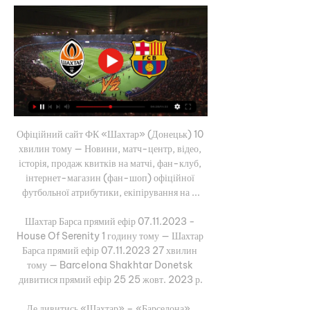
Офіційний сайт ФК «Шахтар» (Донецьк) 10 
хвилин тому — Новини, матч-центр, відео, 
історія, продаж квитків на матчі, фан-клуб, 
інтернет-магазин (фан-шоп) офіційної 
футбольної атрибутики, екіпірування на ...

Шахтар Барса прямий ефір 07.11.2023 - 
House Of Serenity 1 годину тому — Шахтар 
Барса прямий ефір 07.11.2023 27 хвилин 
тому — Barcelona Shakhtar Donetsk 
дивитися прямий ефір 25 25 жовт. 2023 р.

Де дивитись «Шахтар» – «Барселона». 