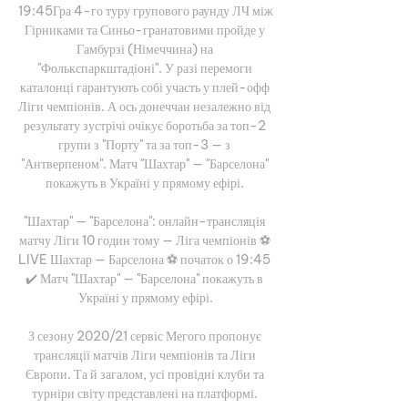
19:45Гра 4-го туру групового раунду ЛЧ між 
Гірниками та Синьо-гранатовими пройде у 
Гамбурзі (Німеччина) на 
"Фолькспаркштадіоні". У разі перемоги 
каталонці гарантують собі участь у плей-офф 
Ліги чемпіонів. А ось донеччан незалежно від 
результату зустрічі очікує боротьба за топ-2 
групи з "Порту" та за топ-3 — з 
"Антверпеном". Матч "Шахтар" — "Барселона" 
покажуть в Україні у прямому ефірі. 

"Шахтар" — "Барселона": онлайн-трансляція 
матчу Ліги 10 годин тому — Ліга чемпіонів ⚽️ 
LIVE Шахтар — Барселона ⚽️ початок о 19:45 
✔️ Матч "Шахтар" — "Барселона" покажуть в 
Україні у прямому ефірі.

З сезону 2020/21 сервіс Мегого пропонує 
трансляції матчів Ліги чемпіонів та Ліги 
Європи. Та й загалом, усі провідні клуби та 
турніри світу представлені на платформі. 