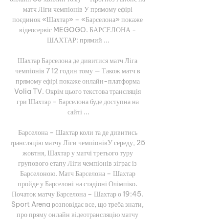
матч Ліги чемпіонів У прямому ефірі 
поєдинок «Шахтар» – «Барселона» покаже 
відеосервіс MEGOGO. БАРСЕЛОНА - 
ШАХТАР: прямий ...

Шахтар Барселона де дивитися матч Ліга 
чемпіонів 7 12 годин тому — Також матч в 
прямому ефірі покаже онлайн-платформа 
Volia TV. Окрім цього текстова трансляція 
гри Шахтар – Барселона буде доступна на 
сайті ...

Барселона – Шахтар коли та де дивитись 
трансляцію матчу Ліги чемпіонівУ середу, 25 
жовтня, Шахтар у матчі третього туру 
групового етапу Ліги чемпіонів зіграє із 
Барселоною. Матч Барселона – Шахтар 
пройде у Барселоні на стадіоні Олімпіко. 
Початок матчу Барселона – Шахтар о 19:45. 
Sport Arena розповідає все, що треба знати, 
про пряму онлайн відеотрансляцію матчу 