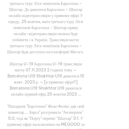
третього туру Ліги чемпіонів Барселона – 
Шахтар. Де дивитися Барселона – Шахтар 
онлайн відеотрансляцію у прямому ефірі У 
середу, 25 жовтня, матч третього туру Ліги 
чемпіонів Барселона – Шахтар пряму 
онлайн-відеотрансляцію можна буде 
побачити і в Україні. Трансляція матчу 
третього туру Ліги чемпіонів Барселона – 
Шахтар буде доступно на платформі Мегого. 

Шахтар U-19 Барселона U-19 трансляція 
матчу 07.11.2023 2 години тому — 
Barcelona U19 Shakhtar U19 дивитися 15 
жовт. 2023 р. — [в прямому ефірі!!] 
Barcelona U19 Shakhtar U19 дивитися 
онлайн прямий ефір 25 жовтня 2023 ...

"Нападник "Барселони" Жоао Фелікс дав свій 
коментар ... Барса" розгромила "Антверпен" 
5:0, тоді як "Порту" переміг "Шахтар" 3:1. У 
прямому ефірі ексклюзивно на MEGOGO за 