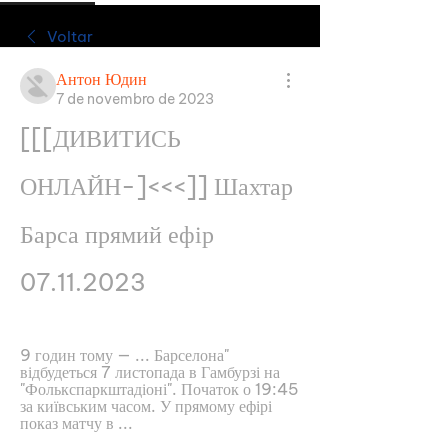
Voltar
Антон Юдин
7 de novembro de 2023
[[[ДИВИТИСЬ 
ОНЛАЙН-]<<<]] Шахтар 
Барса прямий ефір 
07.11.2023
9 годин тому — ... Барселона" 
відбудеться 7 листопада в Гамбурзі на 
"Фолькспаркштадіоні". Початок о 19:45 
за київським часом. У прямому ефірі 
показ матчу в ...