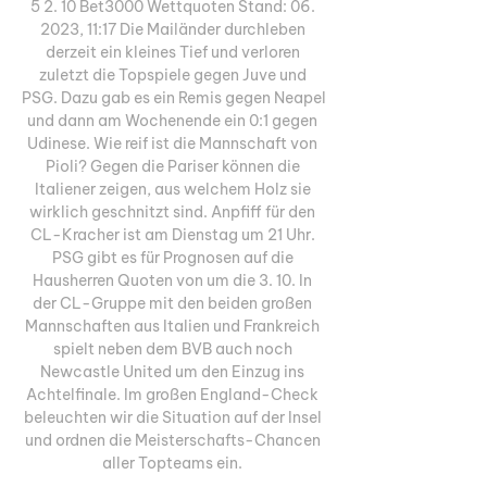
5 2. 10 Bet3000 Wettquoten Stand: 06. 
2023, 11:17 Die Mailänder durchleben 
derzeit ein kleines Tief und verloren 
zuletzt die Topspiele gegen Juve und 
PSG. Dazu gab es ein Remis gegen Neapel 
und dann am Wochenende ein 0:1 gegen 
Udinese. Wie reif ist die Mannschaft von 
Pioli? Gegen die Pariser können die 
Italiener zeigen, aus welchem Holz sie 
wirklich geschnitzt sind. Anpfiff für den 
CL-Kracher ist am Dienstag um 21 Uhr. 
PSG gibt es für Prognosen auf die 
Hausherren Quoten von um die 3. 10. In 
der CL-Gruppe mit den beiden großen 
Mannschaften aus Italien und Frankreich 
spielt neben dem BVB auch noch 
Newcastle United um den Einzug ins 
Achtelfinale. Im großen England-Check 
beleuchten wir die Situation auf der Insel 
und ordnen die Meisterschafts-Chancen 
aller Topteams ein. 
