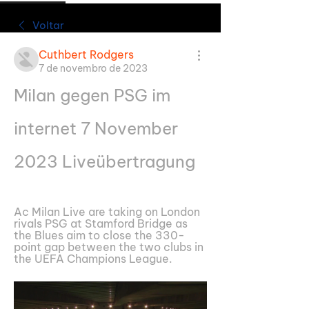
Voltar
Cuthbert Rodgers
7 de novembro de 2023
Milan gegen PSG im 
internet 7 November 
2023 Liveübertragung
Ac Milan Live are taking on London 
rivals PSG at Stamford Bridge as 
the Blues aim to close the 330-
point gap between the two clubs in 
the UEFA Champions League.