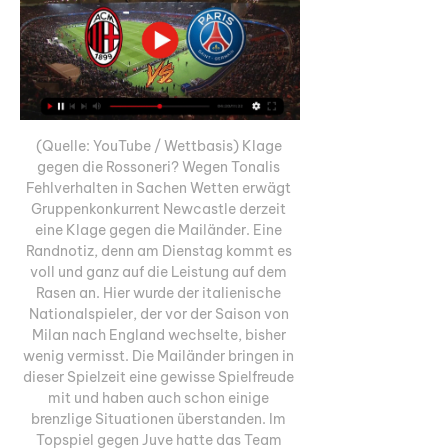
(Quelle: YouTube / Wettbasis) Klage 
gegen die Rossoneri? Wegen Tonalis 
Fehlverhalten in Sachen Wetten erwägt 
Gruppenkonkurrent Newcastle derzeit 
eine Klage gegen die Mailänder. Eine 
Randnotiz, denn am Dienstag kommt es 
voll und ganz auf die Leistung auf dem 
Rasen an. Hier wurde der italienische 
Nationalspieler, der vor der Saison von 
Milan nach England wechselte, bisher 
wenig vermisst. Die Mailänder bringen in 
dieser Spielzeit eine gewisse Spielfreude 
mit und haben auch schon einige 
brenzlige Situationen überstanden. Im 
Topspiel gegen Juve hatte das Team 