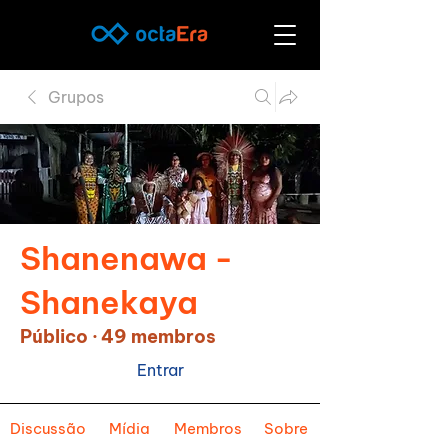
Grupos
Shanenawa -
Shanekaya
Público
·
49 membros
Entrar
Discussão
Mídia
Membros
Sobre