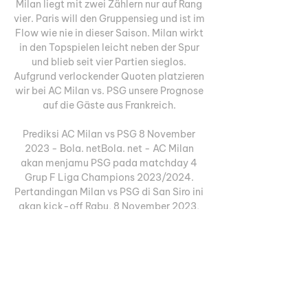
Milan liegt mit zwei Zählern nur auf Rang 
vier. Paris will den Gruppensieg und ist im 
Flow wie nie in dieser Saison. Milan wirkt 
in den Topspielen leicht neben der Spur 
und blieb seit vier Partien sieglos. 
Aufgrund verlockender Quoten platzieren 
wir bei AC Milan vs. PSG unsere Prognose 
auf die Gäste aus Frankreich. 

Prediksi AC Milan vs PSG 8 November 
2023 - Bola. netBola. net - AC Milan 
akan menjamu PSG pada matchday 4 
Grup F Liga Champions 2023/2024. 
Pertandingan Milan vs PSG di San Siro ini 
akan kick-off Rabu, 8 November 2023, 
jam 03:00 WIB, live di SCTV dan live 
streaming di Vidio. Milan masih tanpa gol 
dan tanpa kemenangan. Saat ini, Milan 
tercecer di peringkat terbawah. 
Sebaliknya, PSG berada di tempat 
teratas dengan enam poin dari tiga laga. 
Pada matchday 3, Milan tak berdaya di 