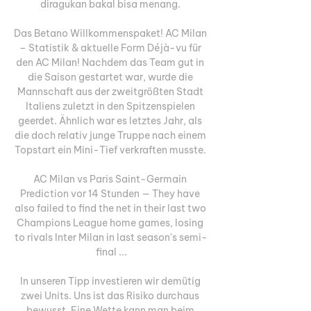
diragukan bakal bisa menang. 

Das Betano Willkommenspaket! AC Milan 
– Statistik & aktuelle Form Déjà-vu für 
den AC Milan! Nachdem das Team gut in 
die Saison gestartet war, wurde die 
Mannschaft aus der zweitgrößten Stadt 
Italiens zuletzt in den Spitzenspielen 
geerdet. Ähnlich war es letztes Jahr, als 
die doch relativ junge Truppe nach einem 
Topstart ein Mini-Tief verkraften musste. 

AC Milan vs Paris Saint-Germain 
Prediction vor 14 Stunden — They have 
also failed to find the net in their last two 
Champions League home games, losing 
to rivals Inter Milan in last season's semi-
final ...

In unseren Tipp investieren wir demütig 
zwei Units. Uns ist das Risiko durchaus 
bewusst. Eine Wette kann man beim 