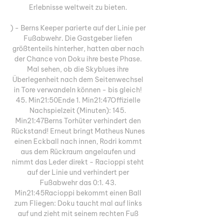
Erlebnisse weltweit zu bieten. 

) - Berns Keeper parierte auf der Linie per 
Fußabwehr. Die Gastgeber liefen 
größtenteils hinterher, hatten aber nach 
der Chance von Doku ihre beste Phase. 
Mal sehen, ob die Skyblues ihre 
Überlegenheit nach dem Seitenwechsel 
in Tore verwandeln können - bis gleich! 
45. Min21:50Ende 1. Min21:47Offizielle 
Nachspielzeit (Minuten): 145. 
Min21:47Berns Torhüter verhindert den 
Rückstand! Erneut bringt Matheus Nunes 
einen Eckball nach innen, Rodri kommt 
aus dem Rückraum angelaufen und 
nimmt das Leder direkt - Racioppi steht 
auf der Linie und verhindert per 
Fußabwehr das 0:1. 43. 
Min21:45Racioppi bekommt einen Ball 
zum Fliegen: Doku taucht mal auf links 
auf und zieht mit seinem rechten Fuß 