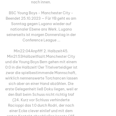
nach innen. 

BSC Young Boys - Manchester City - 
Beendet 25.10.2023 — Für YB geht es am 
Sonntag gegen Lugano wieder auf 
nationaler Ebene ans Werk. Lugano 
seinerseits ist morgen Donnerstag in der 
Conference League ...

Min22:04Anpfiff 2. Halbzeit45. 
Min21:53Halbzeitfazit:Manchester City 
und die Young Boys Bern gehen mit einem 
0:0 in die Halbzeit! Der Titelverteidiger ist 
zwar die spielbestimmende Mannschaft, 
wirklich nennenswerte Torchancen lassen 
sich aber an einer Hand abzählen. Die 
erste Gelegenheit ließ Doku liegen, weil er 
den Ball beim Schuss nicht richtig traf 
(24. Kurz vor Schluss verhinderte 
Racioppi das 1:0 durch Rodri, der nach 
einer Ecke clever einlief und mit dem 