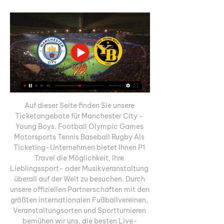
Auf dieser Seite finden Sie unsere 
Ticketangebote für Manchester City - 
Young Boys. Football Olympic Games 
Motorsports Tennis Baseball Rugby Als 
Ticketing-Unternehmen bietet Ihnen P1 
Travel die Möglichkeit, Ihre 
Lieblingssport- oder Musikveranstaltung 
überall auf der Welt zu besuchen. Durch 
unsere offiziellen Partnerschaften mit den 
größten internationalen Fußballvereinen, 
Veranstaltungsorten und Sportturnieren 
bemühen wir uns, die besten Live-