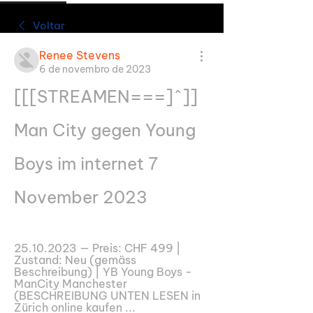
Voltar
Renee Stevens
6 de novembro de 2023
[[[STREAMEN===]^]] 
Man City gegen Young 
Boys im internet 7 
November 2023
25.10.2023 — Preis: CHF 499 | 
Zustand: Neu (gemäss 
Beschreibung) | YB Young Boys - 
ManCity Manchester 
(BESCHREIBUNG UNTEN LESEN in 
Zürich online kaufen ...