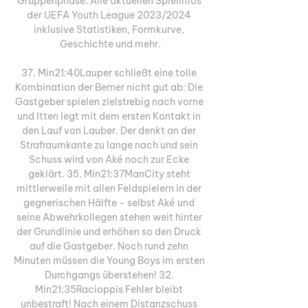
Gruppenphase: Alle aktuellen Spielinfos 
der UEFA Youth League 2023/2024 
inklusive Statistiken, Formkurve, 
Geschichte und mehr.

37. Min21:40Lauper schließt eine tolle 
Kombination der Berner nicht gut ab: Die 
Gastgeber spielen zielstrebig nach vorne 
und Itten legt mit dem ersten Kontakt in 
den Lauf von Lauber. Der denkt an der 
Strafraumkante zu lange nach und sein 
Schuss wird von Aké noch zur Ecke 
geklärt. 35. Min21:37ManCity steht 
mittlerweile mit allen Feldspielern in der 
gegnerischen Hälfte - selbst Aké und 
seine Abwehrkollegen stehen weit hinter 
der Grundlinie und erhöhen so den Druck 
auf die Gastgeber. Noch rund zehn 
Minuten müssen die Young Boys im ersten 
Durchgangs überstehen! 32. 
Min21:35Racioppis Fehler bleibt 
unbestraft! Nach einem Distanzschuss 