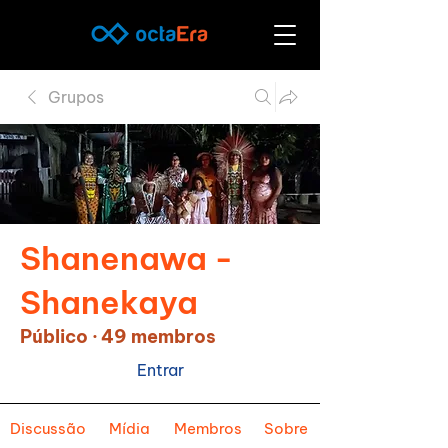
Grupos
Shanenawa -
Shanekaya
Público
·
49 membros
Entrar
Discussão
Mídia
Membros
Sobre