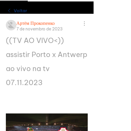
Voltar
Артём Прокопенко
7 de novembro de 2023
((TV AO VIVO<)) 
assistir Porto x Antwerp 
ao vivo na tv 
07.11.2023