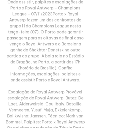
Onde assistir, palpites e escalações de 
Porto x Royal Antwerp – Champions 
League – 07/11/2023Porto x Royal 
Antwerp fazem um dos confrontos do 
grupo H da Champions League nesta 
terça-feira (07). O Porto pode garantir 
passagem para as oitavas de final caso 
vença o Royal Antwerp e o Barcelona 
ganhe do Shakhtar Donetsk na outra 
partida do grupo. A bola rola no Estádio 
do Dragão, no Porto, a partir das 17h 
(horário de Brasília). Confira 
informações, escalações, palpites e 
onde assistir Porto e Royal Antwerp. 

Escalação do Royal Antwerp Provável 
escalação do Royal Antwerp: Butez; De 
Laet, Alderweireld, Coulibaly, Bataille; 
Vermeeren, Yusuf; Muja, Ekkelenkamp, 
Balikwisha; Janssen. Técnico: Mark van 
Bommel. Palpites: Porto x Royal Antwerp 
Os palpites da redação da Trivela Porto 