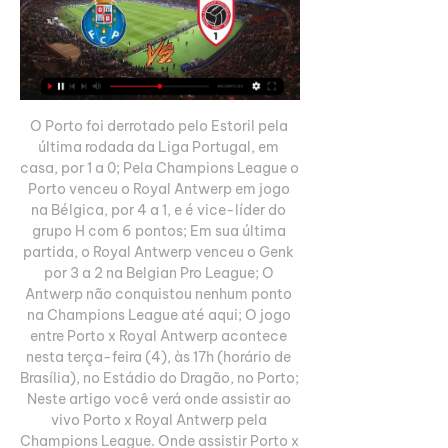
O Porto foi derrotado pelo Estoril pela 
última rodada da Liga Portugal, em 
casa, por 1 a 0; Pela Champions League o 
Porto venceu o Royal Antwerp em jogo 
na Bélgica, por 4 a 1, e é vice-líder do 
grupo H com 6 pontos; Em sua última 
partida, o Royal Antwerp venceu o Genk 
por 3 a 2 na Belgian Pro League; O 
Antwerp não conquistou nenhum ponto 
na Champions League até aqui; O jogo 
entre Porto x Royal Antwerp acontece 
nesta terça-feira (4), às 17h (horário de 
Brasília), no Estádio do Dragão, no Porto; 
Neste artigo você verá onde assistir ao 
vivo Porto x Royal Antwerp pela 
Champions League. Onde assistir Porto x 