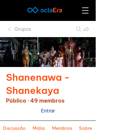
Grupos
Shanenawa -
Shanekaya
Público
·
49 membros
Entrar
Discussão
Mídia
Membros
Sobre