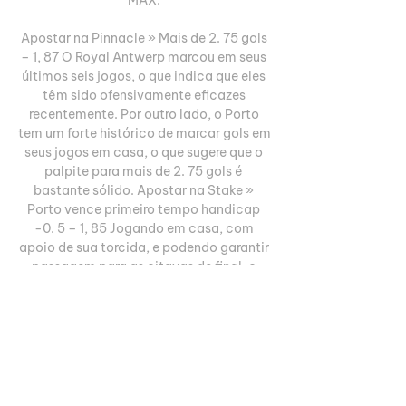
Apostar na Pinnacle » Mais de 2. 75 gols 
– 1, 87 O Royal Antwerp marcou em seus 
últimos seis jogos, o que indica que eles 
têm sido ofensivamente eficazes 
recentemente. Por outro lado, o Porto 
tem um forte histórico de marcar gols em 
seus jogos em casa, o que sugere que o 
palpite para mais de 2. 75 gols é 
bastante sólido. Apostar na Stake » 
Porto vence primeiro tempo handicap 
-0. 5 – 1, 85 Jogando em casa, com 
apoio de sua torcida, e podendo garantir 
passagem para as oitavas de final, o 
Porto deve partir para o ataque desde o 
início da partida. Em jogos no Estádio do 
Dragão, o Porto tem média de pelo 
menos 0. 

[EM DIRECTO!]*Assistir Porto x 
Antuérpia Ao Vivo grátis há 11 horas — As 