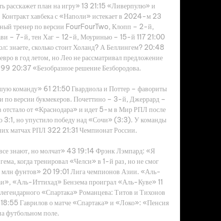
ть расскажет план на игру» 13 21:15 «Ливерпулю» и 
 Контракт хавбека с «Наполи» истекает в 2024-м 23 
ный тренер по версии FourFourTwo, Клопп – 2-й, 
ви – 7-й, тен Хаг – 12-й, Моуринью – 15-й 117 21:00 
ол: знаете, сколько стоит Холанд? А Беллингем? 20:48 
вро в год летом, но Лео не рассматривал предложение 
е 99 20:37 «Безобразное решение Безбородова. 

ую команду» 61 21:50 Гвардиола и Поттер – фавориты 
и по версии букмекеров. Почеттино – 3-й, Джеррард – 
отстало от «Краснодара» и идет 5-м в Мир РПЛ после 
3:1, но упустило победу над «Сочи» (3:3). У команды 
них матчах РПЛ 322 21:31 Чемпионат России. 

все знают, но молчат» 43 19:14 Фрэнк Лэмпард: «Я 
ема, когда тренировал «Челси» в 1-й раз, но не смог 
0 млн фунтов» 20 19:01 Лига чемпионов Азии. «Аль-
», «Аль-Иттихад» Бензема проиграл «Аль-Куве» 11 
легендарного «Спартака» Романцева: Титов и Тихонов 
а 18:55 Гаврилов о матче «Спартака» и «Локо»: «Пенсия 
на футбольном поле. 
