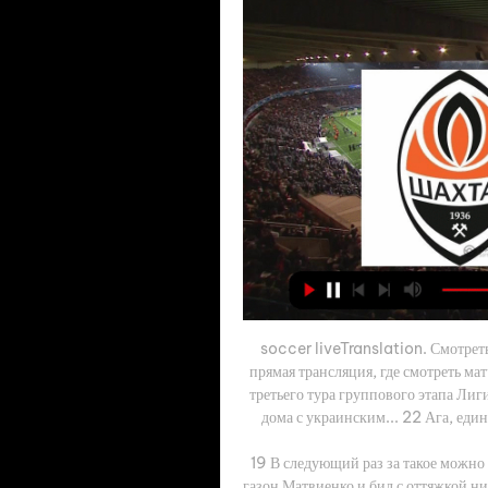
soccer liveTranslation. Смотреть
прямая трансляция, где смотреть мат
третьего тура группового этапа Лиг
дома с украинским... 22 Ага, един
19 В следующий раз за такое можно 
газон Матвиенко и бил с оттяжкой ни