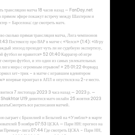
еть трансляцию матча 18 часов назад — FanDay.net 
в прямом эфире покажут встречу между Шахтером и 
тер – Барселона: где смотреть матч.

 во сколько прямая трансляция матча, Лига чемпионов 
43 Постекоглу про ВАР в матче с «Челси» (1:4): «Игру 
ждый эпизод проходит чуть ли не судебную экспертизу, 
ой футбол не нравится» 52 01:40 Каррагер об игре 
смотрю футбол, и это один из самых увлекательных 
 лига мира с огромным отрывом! » 25 01:22 Форвард 
рмил хет-трик – в матче с игравшим вдевятером 
» впервые проиграл в АПЛ и опустился на 2-е место. 

итися 7 листопада 2023 3 часа назад — 2023 р. — 
hakhtar U19 дивитися матч онлайн 25 жовтня 2023 
льтатыСмотреть все расписания матчей.

ия сыграет с Бразилией и Бельгией на «Уэмбли» в марте 
зователей 5 ноября 07:53 ЦСКА — Пари НН: прогноз на 
ая Премьер-лига 07:44 Где смотреть ЦСКА – Пари НН, 