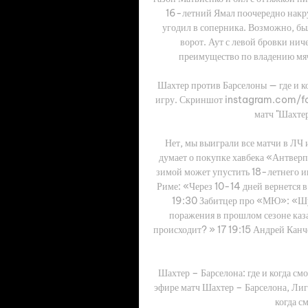
16-летний Ямал поочередно накрут
угодил в соперника. Возможно, был
ворот. Аут с левой бровки ниче
преимущество по владению мяч
Шахтер против Барселоны — где и ког
игру. Скриншот instagram.com/fcs
матч "Шахтер
Нет, мы выиграли все матчи в ЛЧ 
думает о покупке хавбека «Антверпе
зимой может упустить 18-летнего и
Риме: «Через 10-14 дней вернется 
19:30 Забитцер про «МЮ»: «Шум
поражения в прошлом сезоне каз
происходит? » 17 19:15 Андрей Канчел
Шахтер – Барселона: где и когда смо
эфире матч Шахтер – Барселона, Лиг
когда см