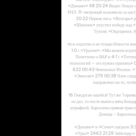
«Динамо» 48 20:24 Видео Лещук от
РПЛ. 11-метровый назначили за наст
20:22 Первая лига. «Волгарь» 
«Шинник» упустил победу над «А
Тухеля: «Ощущение, буд
ru в соцсетях и не только Новост
1:0 с «Уралом»: «Мы можем играть
Почеттино о ВАР и 4:1 с «Тотте
технологий – это нужно принять» 
622 00:43 Чемпионат Италии. «Т
«Эмполи» 279 00:38 Член совди
направлено на то, чтоб
16 Гюндоган ошибся! Тут же "горняк
не дал, то после выноса мяча Бонд
штрафной. Барселона прямая трансл
Донецк - Барселона 
«Динамо» и «Сочи» сыграли 3:3,
«Урал» 2462 21:29 Забитцер о т