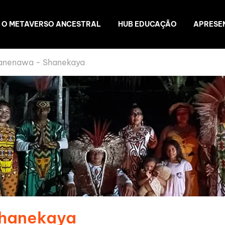
O METAVERSO ANCESTRAL
HUB EDUCAÇÃO
APRESE
anenawa - Shanekaya
Shanekaya