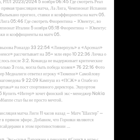
ча, РПЛ 2023/2024 5 ноября 06:45 Где смотреть Реал 
о прямая трансляция матча, Ла Лига, Чемпионат Испании 
Вальекано прогноз, ставки и коэффициенты на матч 05. 
 Лига 05:46 Где смотреть Фиорентина – Ювентус, во 
емпионат Италии 5 ноября 05:18 Фиорентина — Ювентус 
вки и коэффициенты на матч 05. 

е вызова Роналдо 33 22:54 «Ливерпуль» и «Арсенал» 
ненсе» рассчитывает на 35+ млн евро 10 22:36 Личка о 
лось после 3:2. Команда не выдерживает критические 
лько 3 гола, могла быть победа хозяев» 76 22:16 Фото 
ер Медиалиги ответил игроку «Тюмени» Самойлову 
рмагомедова 9 22:09 Кампуш из «ПСЖ» и Олабе из 
ртака» на пост спортивного директора. Эшуортом 
5 Купить «Интер» хочет финский экс-менеджер Nokia 
баппе стал бы не просто мечтой. 

ансляция матча Лиги 11 часов назад — Матч "Шахтер" — 
е в прямом эфире. Добавим, что Горняки являются 
сайдерами в этом противостоянии ...

е». Экс-судья Лапочкин о пенальти «Сочи» в игре с 