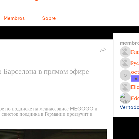
Membros
Sobre
membr
Ген
Рус
 Барселона в прямом эфире 
oc
octavi
Ell
Ede
Ver tod
фире по подписке на медиасервисе MEGOGO и 
свисток поединка в Германии прозвучит в 