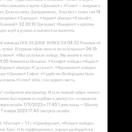
бил пенальти в матче «Динамо» с «Сочи» – впервые в 
уп Дасы на пятку Джорджевичу, Лука бил с точки сам 14 
разгромил «Торпедо», «Акрон» обыграл «Енисей», 
ланией» 32 20:10 Президент «Баварии» о критике 
то клуб в руинах и пытается не вылететь. 

и моей команды ПОСЛЕДНИЕ НОВОСТИ 04:32 Рахимов об 
 лучше. В первом тайме многое не получалось» 04:19 
нхэмом»: «Мы заслужили победу. Мы живем в эпоху 
01:05 Чемпионат Испании. «Хетафе» победил «Кадис» 
орино» обыграл «Сассуоло», «Фрозиноне» победил 
ра «Динамо» Гафин: «Судейство Безбородова было 
ы помочь «Сочи» уйти с последнего места. 

и" сообразили контрвыпад. И если первый заброс ничего 
аренко был первым на подборе и двинул из-за пределов 
яция онлайн 7/11/2023 в 17:45 1 день назад — Шахтер 
7 ноября 2023 17:45 смотреть онлайн. 

 «Ростов» – 1:1 с «Оренбургом», «Рубин» победил 
ен Хаге: «Он перфекционист, хорошо разбирается в 