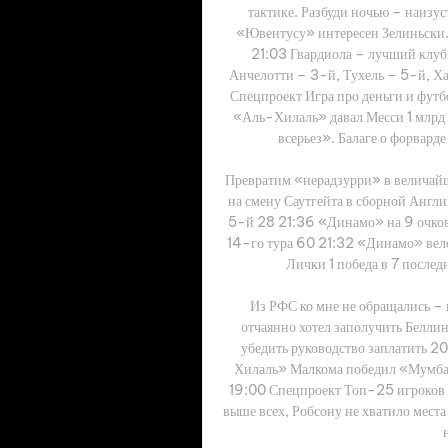
тактике. Разбуди ночью – наизус
«Ювентусу» интересен Зелиньски.
21:03 Гвардиола – лучший клуб
Анчелотти – 3-й, Тухель – 5-й, Ха
Спецпроект Игра про деньги и футб
«Аль-Хилаль» давал Месси 1 млрд е
всерьез». Балаге о форвард
Превратим «нерадзурри» в величайш
на смену Саутгейта в сборной Англи
5-й 28 21:36 «Динамо» на 9 очков 
14-го тура 60 21:32 «Динамо» вело 
Лички 1 победа в 7 послед
Из РФС ко мне не обращались – 
отчаянно хотел заполучить Беллинг
убедить руководство заплатить 2
Хилаль» Малкома победил «Мумбаи
19:00 Спецпроект Топ-25 игроков 
выше всех, Робсону не хватило мест