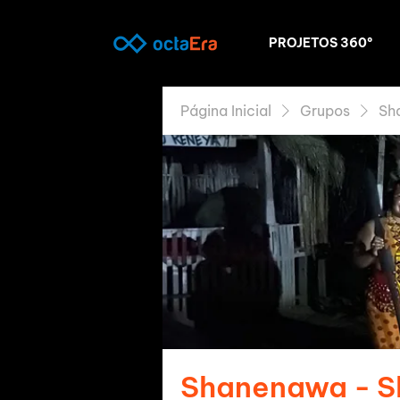
PROJETOS 360º
Página Inicial
Grupos
Sh
Shanenawa - 