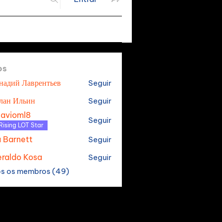
os
надий Лаврентьев
Seguir
лан Ильин
Seguir
tavioml8
Seguir
oml8
Rising LOT Star
a Barnett
Seguir
raldo Kosa
Seguir
os os membros (49)