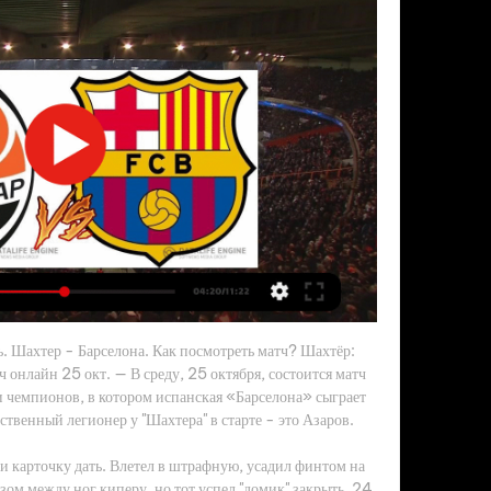
. Шахтер - Барселона. Как посмотреть матч? Шахтёр: 
ч онлайн 25 окт. — В среду, 25 октября, состоится матч 
и чемпионов, в котором испанская «Барселона» сыграет 
ственный легионер у "Шахтера" в старте - это Азаров. 

и карточку дать. Влетел в штрафную, усадил финтом на 
зом между ног киперу, но тот успел "домик" закрыть. 24 