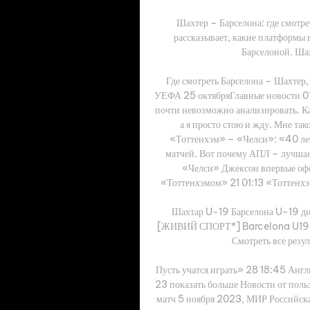
Шахтер – Барселона: где смотр
рассказывает, какие платформы 
Барселоной. Шах
Где смотреть Барселона – Шахтер,
УЕФА 25 октябряГлавные новости 01:
почти невозможно анализировать. Ка
а я просто стою и жду. Мне так
«Тоттенхэм» – «Челси»: «40 лет 
матчей. Вот почему АПЛ – лучшая
«Челси» Джексон впервые офо
«Тоттенхэмом» 21 01:13 «Тоттенхэм
Шахтар U-19 Барселона U-19 див
[ЖИВИЙ СПОРТ*] Barcelona U19 S
Смотреть все резу
Пусть учатся играть» 28 18:45 Англ
23 показать больше Новости от поль
матч 5 ноября 2023, МИР Российск