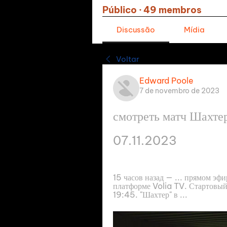
Público
·
49 membros
Discussão
Mídia
Voltar
Edward Poole
7 de novembro de 2023
смотреть матч Шахтер
07.11.2023
15 часов назад — ... прямом э
платформе Volia TV. Стартовый 
19:45. "Шахтер" в ...