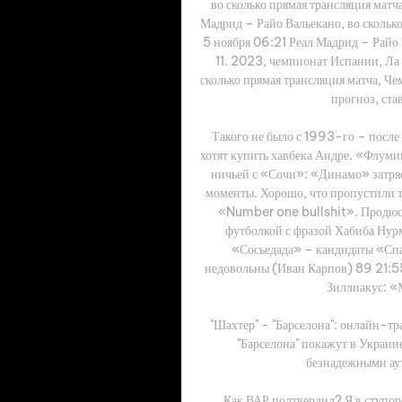
во сколько прямая трансляция мат
Мадрид – Райо Вальекано, во скольк
5 ноября 06:21 Реал Мадрид – Райо 
11. 2023, чемпионат Испании, Ла
сколько прямая трансляция матча, Ч
прогноз, ста
Такого не было с 1993-го – посл
хотят купить хавбека Андре. «Флуми
ничьей с «Сочи»: «Динамо» затряс
моменты. Хорошо, что пропустили то
«Number one bullshit». Продюс
футболкой с фразой Хабиба Ну
«Сосьедада» – кандидаты «Спа
недовольны (Иван Карпов) 89 21:5
Зиллиакус: «М
"Шахтер" - "Барселона": онлайн-тр
"Барселона" покажут в Украин
безнадежными аут
Как ВАР подтвердил? Я в ступор