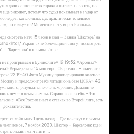
ил двоих оппонентов справа и пытался навесить, но 
 еще рикошет, потому что судья показывает на удар от 
го не дает каталонцам. Да, практически тотальное 
ом, но толку-то? Моментов нет у ворот Ризныка. 

да смотреть матч 15 часов назад — Заявка "Шахтера" на 
hakhtar/ Украинские болельщики смогут посмотреть 
" — "Барселона" в прямом эфире.

и не проигрываем в Бундеслиге» 19 19:52 «Арсенал» 
на» Вермерена за 15 млн евро. «Барселона» знает, что 
грока 23 19:40 Фото Мухину прооперировали колено в 
в Москву и продолжит реабилитацию на базе ЦСКА» 42 
а много, результаты не очень хорошие. Домашние 
ались чем-то немыслимым. Спрашиваешь себя: «Что 
ьскис: «Вся Россия знает о ставках во Второй лиге, есть 
доказательства. 

треть онлайн матч 1 день назад — Где покажут в прямом 
а чемпионов, 7 ноября 2023. Шахтер – Барселона: где и 
отреть онлайн матч Лиги ...
