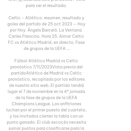
para ver el resultado. 

Celtic - Atlético: resumen, resultado y 
goles del partido de 25 oct 2023 — Hoy 
por Hoy. Àngels Barceló. La Ventana. 
Carles Francino. Hora 25. Aimar Celtic 
FC vs Atlético Madrid, en directo. Fase 
de grupos de la UEFA ...

Fútbol Atlético Madrid vs Celtic 
pronóstico 7/11/2023Vista previa del 
partidoAtlético de Madrid vs Celtic 
pronóstico, recopilada por los editores 
de nuestro sitio web. El partido tendrá 
lugar el 7 de noviembre en la 4ª jornada 
de la fase de grupos de la UEFA 
Champions League. Los anfitriones 
luchan por el primer puesto del cuarteto, 
y los invitados cierran la tabla con un 
punto ganado. El club escocés necesita 
sumar puntos para clasificarse para la 