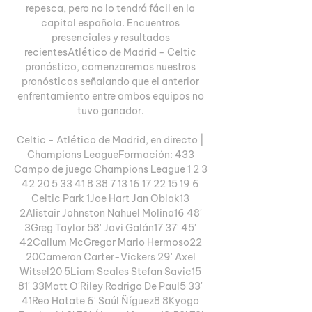
repesca, pero no lo tendrá fácil en la 
capital española. Encuentros 
presenciales y resultados 
recientesAtlético de Madrid - Celtic 
pronóstico, comenzaremos nuestros 
pronósticos señalando que el anterior 
enfrentamiento entre ambos equipos no 
tuvo ganador. 

Celtic - Atlético de Madrid, en directo | 
Champions LeagueFormación: 433 
Campo de juego Champions League 1 2 3 
42 20 5 33 41 8 38 7 13 16 17 22 15 19 6 
Celtic Park 1Joe Hart Jan Oblak13 
2Alistair Johnston Nahuel Molina16 48' 
3Greg Taylor 58' Javi Galán17 37' 45' 
42Callum McGregor Mario Hermoso22 
20Cameron Carter-Vickers 29' Axel 
Witsel20 5Liam Scales Stefan Savic15 
81' 33Matt O'Riley Rodrigo De Paul5 33' 
41Reo Hatate 6' Saúl Ñíguez8 8Kyogo 