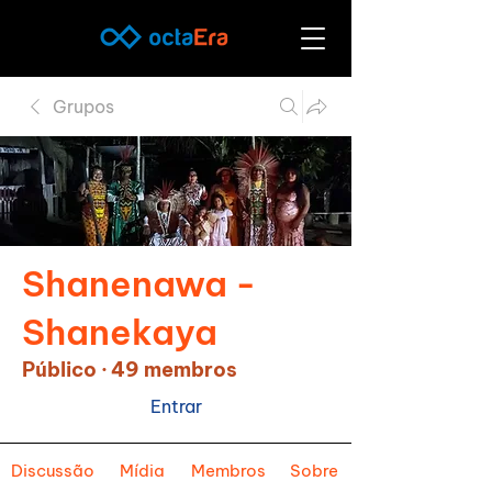
Grupos
Shanenawa -
Shanekaya
Público
·
49 membros
Entrar
Discussão
Mídia
Membros
Sobre