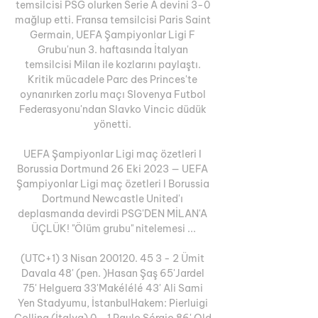
temsilcisi PSG olurken Serie A devini 3-0 
mağlup etti. Fransa temsilcisi Paris Saint 
Germain, UEFA Şampiyonlar Ligi F 
Grubu'nun 3. haftasında İtalyan 
temsilcisi Milan ile kozlarını paylaştı. 
Kritik mücadele Parc des Princes'te 
oynanırken zorlu maçı Slovenya Futbol 
Federasyonu'ndan Slavko Vincic düdük 
yönetti. 

UEFA Şampiyonlar Ligi maç özetleri I 
Borussia Dortmund 26 Eki 2023 — UEFA 
Şampiyonlar Ligi maç özetleri I Borussia 
Dortmund Newcastle United'ı 
deplasmanda devirdi PSG'DEN MİLAN'A 
ÜÇLÜK! "Ölüm grubu" nitelemesi ...

(UTC+1) 3 Nisan 200120. 45 3 - 2 Ümit 
Davala 48' (pen. )Hasan Şaş 65'Jardel 
75' Helguera 33'Makélélé 43' Ali Sami 
Yen Stadyumu, İstanbulHakem: Pierluigi 
Collina (İtalya) 0 - 1 Paulo Sérgio 86' Old 