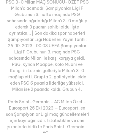
PSG 3-0 Milan MAÇ SONUCU-ÖZET PSG 
Milan’a acımadı! Şampiyonlar Ligi F 
Grubu'nun 3. hafta maçında PSG 
sahasında ağırladığı Milan'ı 3-0 mağlup 
ederek 3 puanın sahibi oldu. İşte 
ayrıntılar... | Son dakika spor haberleri 
Şampiyonlar Ligi Haberleri Yayın Tarihi: 
26. 10. 2023- 00:03 UEFA Şampiyonlar 
Ligi F Grubu'nun 3. maçında PSG 
sahasında Milan ile karşı karşıya geldi. 
PSG, Kylian Mbappe, Kolo Muani ve 
Kang-in Lee'nin golleriyle Milan'ı 3-0 
mağlup etti. Grupta 2. galibiyetini elde 
eden PSG 6 puanla liderliğe yükseldi. 
Milan ise 2 puanda kaldı. Grubun 4. 

Paris Saint-Germain - AC Milan Özet - 
Eurosport 25 Eki 2023 — Eurosport, en 
son Şampiyonlar Ligi maç güncellemeleri 
için kaynağınızdır. İstatistikler ve öne 
çıkanlarla birlikte Paris Saint-Germain - 
AC ...
