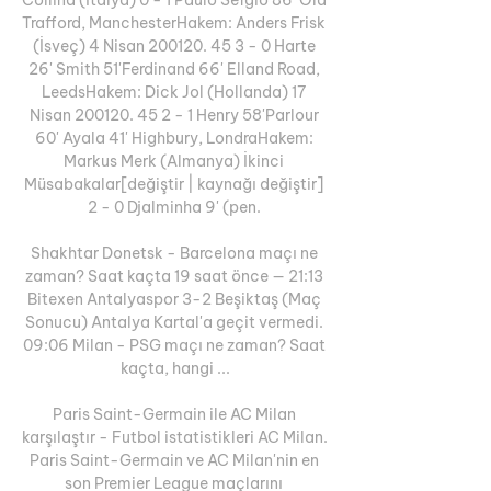
Trafford, ManchesterHakem: Anders Frisk 
(İsveç) 4 Nisan 200120. 45 3 - 0 Harte 
26' Smith 51'Ferdinand 66' Elland Road, 
LeedsHakem: Dick Jol (Hollanda) 17 
Nisan 200120. 45 2 - 1 Henry 58'Parlour 
60' Ayala 41' Highbury, LondraHakem: 
Markus Merk (Almanya) İkinci 
Müsabakalar[değiştir | kaynağı değiştir] 
2 - 0 Djalminha 9' (pen. 

Shakhtar Donetsk - Barcelona maçı ne 
zaman? Saat kaçta 19 saat önce — 21:13 
Bitexen Antalyaspor 3-2 Beşiktaş (Maç 
Sonucu) Antalya Kartal'a geçit vermedi. 
09:06 Milan - PSG maçı ne zaman? Saat 
kaçta, hangi ...

Paris Saint-Germain ile AC Milan 
karşılaştır - Futbol istatistikleri AC Milan. 
Paris Saint-Germain ve AC Milan'nin en 
son Premier League maçlarını 