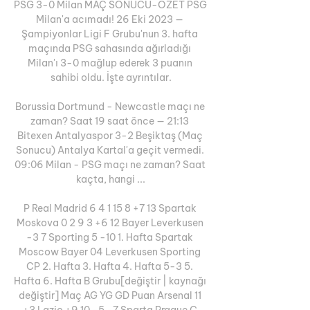
PSG 3-0 Milan MAÇ SONUCU-ÖZET PSG 
Milan'a acımadı! 26 Eki 2023 — 
Şampiyonlar Ligi F Grubu'nun 3. hafta 
maçında PSG sahasında ağırladığı 
Milan'ı 3-0 mağlup ederek 3 puanın 
sahibi oldu. İşte ayrıntılar.

Borussia Dortmund - Newcastle maçı ne 
zaman? Saat 19 saat önce — 21:13 
Bitexen Antalyaspor 3-2 Beşiktaş (Maç 
Sonucu) Antalya Kartal'a geçit vermedi. 
09:06 Milan - PSG maçı ne zaman? Saat 
kaçta, hangi ...

P Real Madrid 6 4 1 15 8 +7 13 Spartak 
Moskova 0 2 9 3 +6 12 Bayer Leverkusen 
-3 7 Sporting 5 -10 1. Hafta Spartak 
Moscow Bayer 04 Leverkusen Sporting 
CP 2. Hafta 3. Hafta 4. Hafta 5-3 5. 
Hafta 6. Hafta B Grubu[değiştir | kaynağı 
değiştir] Maç AG YG GD Puan Arsenal 11 
+3 Lazio +9 10 -5 -7 Sparta Prague C 