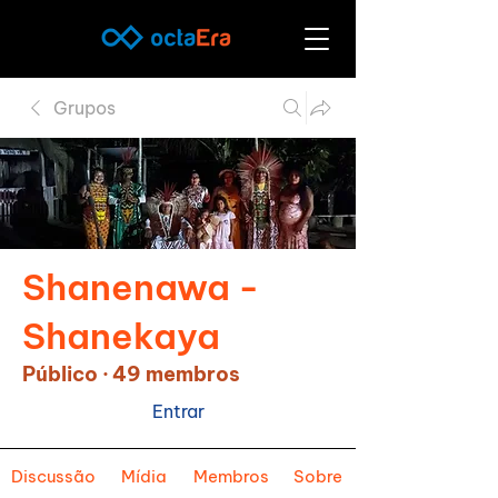
Grupos
Shanenawa -
Shanekaya
Público
·
49 membros
Entrar
Discussão
Mídia
Membros
Sobre