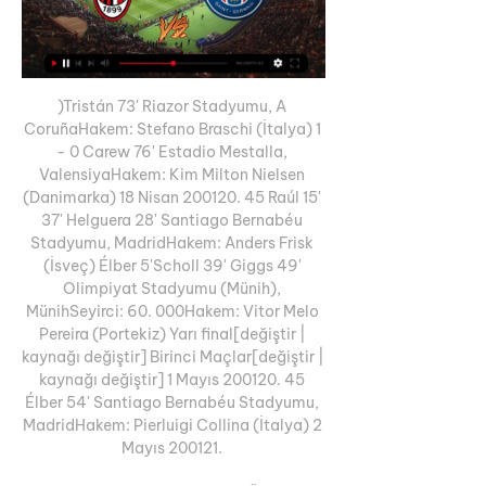
)Tristán 73' Riazor Stadyumu, A 
CoruñaHakem: Stefano Braschi (İtalya) 1 
- 0 Carew 76' Estadio Mestalla, 
ValensiyaHakem: Kim Milton Nielsen 
(Danimarka) 18 Nisan 200120. 45 Raúl 15' 
37' Helguera 28' Santiago Bernabéu 
Stadyumu, MadridHakem: Anders Frisk 
(İsveç) Élber 5'Scholl 39' Giggs 49' 
Olimpiyat Stadyumu (Münih), 
MünihSeyirci: 60. 000Hakem: Vitor Melo 
Pereira (Portekiz) Yarı final[değiştir | 
kaynağı değiştir] Birinci Maçlar[değiştir | 
kaynağı değiştir] 1 Mayıs 200120. 45 
Élber 54' Santiago Bernabéu Stadyumu, 
MadridHakem: Pierluigi Collina (İtalya) 2 
Mayıs 200121. 
