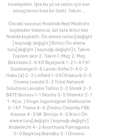
inceleyelim. İşte bu yıl ve sezon için son 
sonuçlarının kısa bir özeti. Takım ...

Önceki sezonun finalinde Real Madrid'e 
kaybeden Valencia, üst üste ikinci kez 
finalde kaybetti. Ön eleme turları[değiştir 
| kaynağı değiştir] Birinci Ön eleme 
turu[değiştir | kaynağı değiştir] 1. Takım 
Toplam skor 2. Takım 1. Maç 2. Maç 
Birkirkara 2-6 KR Reykjavík 1-2 1-4 F91 
Dudelange 0-6 Levski Sofia 0-4 0-2 
Haka (d) 2-2 Linfield 1-0 KÍ Klaksvík 0-5 
Crvena zvezda 0-3 Total Network 
Solutions Levadia Tallinn 2-2 Shirak 2-3 
BATE Borisov 1-1 Skonto 3-5 Shamkir 2-1 
1-4(uz. ) Sloga Jugomagnat Shelbourne 
0-1 KF Tirana 4-6 Zimbru Chișinău FBK 
Kaunas 4-3 NK Brotnjo 4-0 İkinci Ön 
eleme turu[değiştir | kaynağı değiştir] 
Anderlecht 4-2 Anorthosis Famagusta 
0-0 Beşiktaş Brøndby 3-1 Dinamo 