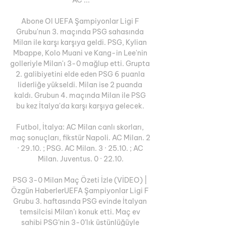
Abone Ol UEFA Şampiyonlar Ligi F 
Grubu'nun 3. maçında PSG sahasında 
Milan ile karşı karşıya geldi. PSG, Kylian 
Mbappe, Kolo Muani ve Kang-in Lee'nin 
golleriyle Milan'ı 3-0 mağlup etti. Grupta 
2. galibiyetini elde eden PSG 6 puanla 
liderliğe yükseldi. Milan ise 2 puanda 
kaldı. Grubun 4. maçında Milan ile PSG 
bu kez İtalya'da karşı karşıya gelecek. 

Futbol, İtalya: AC Milan canlı skorları, 
maç sonuçları, fikstür Napoli. AC Milan. 2 
· 29.10. ; PSG. AC Milan. 3 · 25.10. ; AC 
Milan. Juventus. 0 · 22.10.

PSG 3-0 Milan Maç Özeti İzle (VİDEO) | 
Özgün HaberlerUEFA Şampiyonlar Ligi F 
Grubu 3. haftasında PSG evinde İtalyan 
temsilcisi Milan’ı konuk etti. Maç ev 
sahibi PSG’nin 3-0’lık üstünlüğüyle 