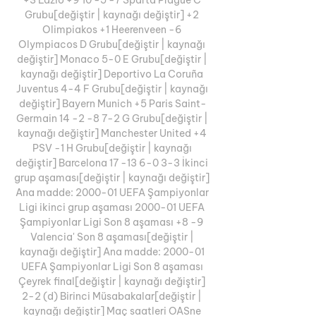
Grubu[değiştir | kaynağı değiştir] +2 
Olimpiakos +1 Heerenveen -6 
Olympiacos D Grubu[değiştir | kaynağı 
değiştir] Monaco 5-0 E Grubu[değiştir | 
kaynağı değiştir] Deportivo La Coruña 
Juventus 4-4 F Grubu[değiştir | kaynağı 
değiştir] Bayern Munich +5 Paris Saint-
Germain 14 -2 -8 7-2 G Grubu[değiştir | 
kaynağı değiştir] Manchester United +4 
PSV -1 H Grubu[değiştir | kaynağı 
değiştir] Barcelona 17 -13 6-0 3-3 İkinci 
grup aşaması[değiştir | kaynağı değiştir] 
Ana madde: 2000-01 UEFA Şampiyonlar 
Ligi ikinci grup aşaması 2000-01 UEFA 
Şampiyonlar Ligi Son 8 aşaması +8 -9 
Valencia' Son 8 aşaması[değiştir | 
kaynağı değiştir] Ana madde: 2000-01 
UEFA Şampiyonlar Ligi Son 8 aşaması 
Çeyrek final[değiştir | kaynağı değiştir] 
2-2 (d) Birinci Müsabakalar[değiştir | 
kaynağı değiştir] Maç saatleri OASne 