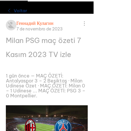
Voltar
Геннадий Кулагин
7 de novembro de 2023
Milan PSG maç özeti 7 
Kasım 2023 TV izle
1 gün önce — MAÇ ÖZETİ: 
Antalyaspor 3 – 2 Beşiktaş · Milan 
Udinese Özet · MAÇ ÖZETİ: Milan 0 
– 1 Udinese ... MAÇ ÖZETİ: PSG 3 – 
0 Montpellier.