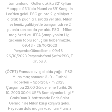
tamamlandı. Goller dakika 32’ Kylian 
Mbappe, 53’ Kolo Muani ve 89’ Kang-in 
Lee’den geldi. PSG grupta 2. galibiyetini 
alarak 6 puanla 1. sırada yer aldı. Milan 
ise henüz galibiyetle tanışamadı ve 2 
puanla son sırada yer aldı. PSG - Milan 
maç özeti ve UEFA Şampiyonlar Ligi 
gecenin toplu sonuçları haberimizde. 
09:48 - 26/10/2023 
PerşembeGüncelleme: 09:48 - 
26/10/2023 PerşembeYeni ŞafakPSG, F 
Grubu 3. 

(ÖZET) Fransız devi gol oldu yağdı! PSG-
Milan maç sonucu: 3-0 - Futbol 
Haberleri - Spor25 Ekim 2023, 
Çarşamba 22:00 Güncelleme Tarihi: 26. 
10. 2023 00:04 UEFA Şampiyonlar Ligi F 
Grubu'nun 3. haftasında Paris Saint 
Germain ile Milan karşı karşıya geldi. 
Heyecan dolu maçın kazananı Fransız 