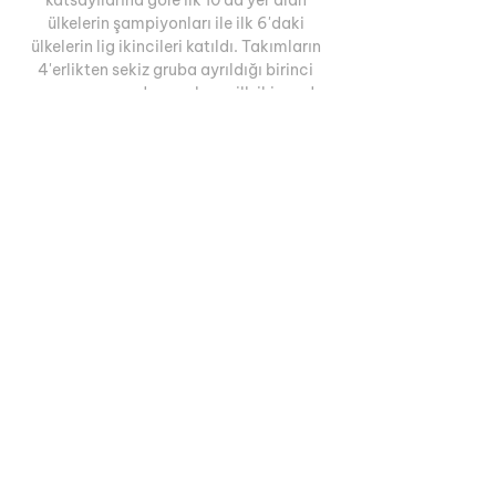
ülkelerin şampiyonları ile ilk 6'daki 
ülkelerin lig ikincileri katıldı. Takımların 
4'erlikten sekiz gruba ayrıldığı birinci 
grup aşamasında gruplarını ilk iki sırada 
bitiren 16 takım ikinci grup aşamasına, 
üçüncü sırada 8 takım UEFA Kupası 3. 
turuna devam etti. Renk anahtarı İkinci 
grup aşamasına yükselen takımlar UEFA 
Kupasında devam eden takımlar A 
Grubu[değiştir | kaynağı değiştir] Takım 
O G B M A Y Av. 

S Sport Plus : İstediğin Yerde ve Zamanda 
Maç İzle EuroLeague, LaLiga, Formula 1, 
UFC, NBA ve daha fazlası canlı izle ve 
tekrar izle seçenekleri ile S Sport Plus'ta !

2000-01 UEFA Şampiyonlar Ligi - 
Vikipedi2000-01 UEFA Şampiyonlar 
LigiGiuseppe Meazza Stadyumu, Milano: 
Final maçının yapıldığı stadTurnuva 