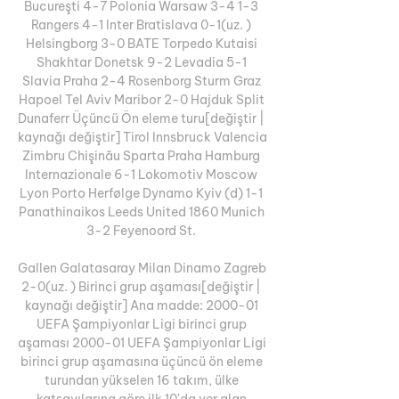
Bucureşti 4-7 Polonia Warsaw 3-4 1-3 
Rangers 4-1 Inter Bratislava 0-1(uz. ) 
Helsingborg 3-0 BATE Torpedo Kutaisi 
Shakhtar Donetsk 9-2 Levadia 5-1 
Slavia Praha 2-4 Rosenborg Sturm Graz 
Hapoel Tel Aviv Maribor 2-0 Hajduk Split 
Dunaferr Üçüncü Ön eleme turu[değiştir | 
kaynağı değiştir] Tirol Innsbruck Valencia 
Zimbru Chişinău Sparta Praha Hamburg 
Internazionale 6-1 Lokomotiv Moscow 
Lyon Porto Herfølge Dynamo Kyiv (d) 1-1 
Panathinaikos Leeds United 1860 Munich 
3-2 Feyenoord St. 

Gallen Galatasaray Milan Dinamo Zagreb 
2-0(uz. ) Birinci grup aşaması[değiştir | 
kaynağı değiştir] Ana madde: 2000-01 
UEFA Şampiyonlar Ligi birinci grup 
aşaması 2000-01 UEFA Şampiyonlar Ligi 
birinci grup aşamasına üçüncü ön eleme 
turundan yükselen 16 takım, ülke 
katsayılarına göre ilk 10'da yer alan 