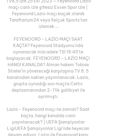
TV8,5 İzle 25 Eki 2023 — Feyenoord Lazio 
maçı canlı izle şifresiz Exxen Spor izle | 
Feyenoord Lazio maçı kaçak olarak 
Taraftarium24 veya Selçuk Sports'tan 
izlemek ...

FEYENOORD - LAZİO MAÇI SAAT 
KAÇTA? Feyenoord Stadyumu'nda 
oynanacak mücadele TSİ 19:45'te 
başlayacak. FEYENOORD - LAZİO MAÇI 
HANGİ KANALDA? Alman hakem Tobias 
Stieler'in yöneteceği karşılaşma TV 8. 5 
kanalından naklen yayımlanacak. Lazio, 
grupta oynadığı son maçta Celtic 
deplasmanından 2-1'lik galibiyet ile 
ayrılmıştı. 

Lazio - Feyenoord maçı ne zaman? Saat 
kaçta, hangi kanalda canlı 
yayınlanacak? | UEFA Şampiyonlar 
LigiUEFA Şampiyonlar Ligi'nde heyecan 
devam ediyor. Lazio ile Feyenoord karşı 