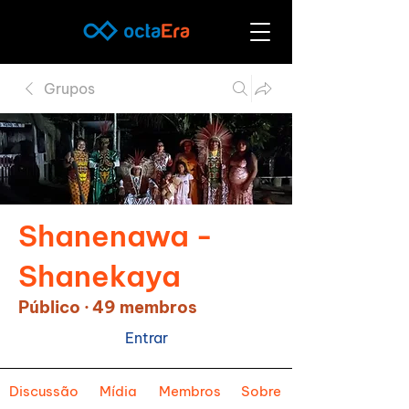
Grupos
Shanenawa -
Shanekaya
Público
·
49 membros
Entrar
Discussão
Mídia
Membros
Sobre