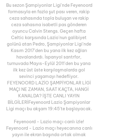
Bu sezon Şampiyonlar Ligi'nde Feyenoord 
formasıyla en fazla şut pası veren, rakip 
ceza sahasında topla buluşan ve rakip 
ceza sahasına isabetli pas gönderen 
oyuncu Calvin Stengs. Geçen hafta 
Celtic karşısında Lazio'nun galibiyet 
golünü atan Pedro, Şampiyonlar Ligi'nde 
Kasım 2017'den bu yana ilk kez ağları 
havalandırdı. İspanyol santrfor, 
turnuvada Mayıs-Eylül 2011'den bu yana 
ilk kez üst üste karşılaşmalarda gol 
sevinci yaşamayı hedefliyor. 
FEYENOORD LAZİO ŞAMPİYONLAR LİGİ 
MAÇI NE ZAMAN, SAAT KAÇTA, HANGİ 
KANALDA? İŞTE CANLI YAYIN 
BİLGİLERİFeyenoord Lazio Şampiyonlar 
Ligi maçı bu akşam 19:45'te başlayacak. 

Feyenoord - Lazio maçı canlı izle! 
Feyenoord - Lazio maçı heyecanına canlı 
yayın ile ekran başında ortak olmak 