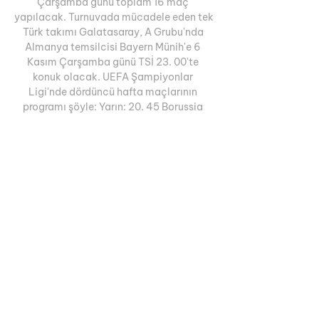
Çarşamba günü toplam 16 maç 
yapılacak. Turnuvada mücadele eden tek 
Türk takımı Galatasaray, A Grubu'nda 
Almanya temsilcisi Bayern Münih'e 6 
Kasım Çarşamba günü TSİ 23. 00'te 
konuk olacak. UEFA Şampiyonlar 
Ligi'nde dördüncü hafta maçlarının 
programı şöyle: Yarın: 20. 45 Borussia 
Dortmund (Almanya)-Newcastle United 
(İngiltere) 20. 45 Shakhtar Donetsk 
(Ukrayna)-Barcelona (İspanya) 23. 00 
Atletico Madrid (İspanya)-Celtic 
(İskoçya) 23. 00 Lazio (İtalya)-
Feyenoord (Hollanda) 23. 00 Milan 
(İtalya)-Paris Saint-Germain (Fransa) 
23. 

Lazio - Feyenoord canlı skor, H2H ve 
kadrolar Lazio Feyenoord canlı maçı skor 
(ve video çevrimiçi canlı izle yayın) 7 Kas 
2023 günü UTC zamanıyla saat 20:00 da 
Italy in Rome, Stadio Olimpico içinde 