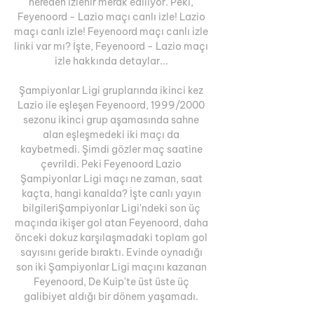
nereden izlenir merak ediliyor. Peki, 
Feyenoord - Lazio maçı canlı izle! Lazio 
maçı canlı izle! Feyenoord maçı canlı izle 
linki var mı? İşte, Feyenoord - Lazio maçı 
izle hakkında detaylar... 

Şampiyonlar Ligi gruplarında ikinci kez 
Lazio ile eşleşen Feyenoord, 1999/2000 
sezonu ikinci grup aşamasında sahne 
alan eşleşmedeki iki maçı da 
kaybetmedi. Şimdi gözler maç saatine 
çevrildi. Peki Feyenoord Lazio 
Şampiyonlar Ligi maçı ne zaman, saat 
kaçta, hangi kanalda? İşte canlı yayın 
bilgileriŞampiyonlar Ligi'ndeki son üç 
maçında ikişer gol atan Feyenoord, daha 
önceki dokuz karşılaşmadaki toplam gol 
sayısını geride bıraktı. Evinde oynadığı 
son iki Şampiyonlar Ligi maçını kazanan 
Feyenoord, De Kuip'te üst üste üç 
galibiyet aldığı bir dönem yaşamadı. 
