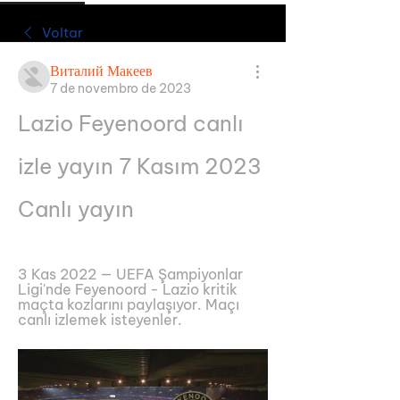
Voltar
Виталий Макеев
7 de novembro de 2023
Lazio Feyenoord canlı 
izle yayın 7 Kasım 2023 
Canlı yayın
3 Kas 2022 — UEFA Şampiyonlar 
Ligi'nde Feyenoord - Lazio kritik 
maçta kozlarını paylaşıyor. Maçı 
canlı izlemek isteyenler.