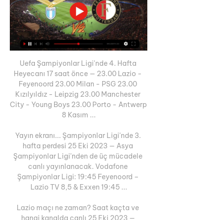
Uefa Şampiyonlar Ligi'nde 4. Hafta 
Heyecanı 17 saat önce — 23.00 Lazio - 
Feyenoord 23.00 Milan - PSG 23.00 
Kızılyıldız - Leipzig 23.00 Manchester 
City - Young Boys 23.00 Porto - Antwerp 
8 Kasım ...

Yayın ekranı... Şampiyonlar Ligi'nde 3. 
hafta perdesi 25 Eki 2023 — Asya 
Şampiyonlar Ligi'nden de üç mücadele 
canlı yayınlanacak. Vodafone 
Şampiyonlar Ligi: 19:45 Feyenoord – 
Lazio TV 8,5 & Exxen 19:45 ...

Lazio maçı ne zaman? Saat kaçta ve 
hangi kanalda canlı 25 Eki 2023 — 