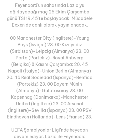
Feyenoord'un sahasında Lazio'yu 
ağırlayacağı maç 25 Ekim Çarşamba 
günü TSİ 19.45'te başlayacak. Mücadele 
Exxen'de canlı olarak yayınlanacak.

00 Manchester City (İngiltere)-Young 
Boys (İsviçre) 23. 00 Kızılyıldız 
(Sırbistan)-Leipzig (Almanya) 23. 00 
Porto (Portekiz)-Royal Antwerp 
(Belçika) 8 Kasım Çarşamba: 20. 45 
Napoli (İtalya)-Union Berlin (Almanya) 
20. 45 Real Sociedad (İspanya)-Benfica 
(Portekiz) 23. 00 Bayern Münih 
(Almanya)-Galatasaray 23. 00 
Kopenhag (Danimarka)-Manchester 
United (İngiltere) 23. 00 Arsenal 
(İngiltere)-Sevilla (İspanya) 23. 00 PSV 
Eindhoven (Hollanda)-Lens (Fransa) 23. 

UEFA Şampiyonlar Ligi'nde heyecan 
devam ediyor. Lazio ile Feyenoord 