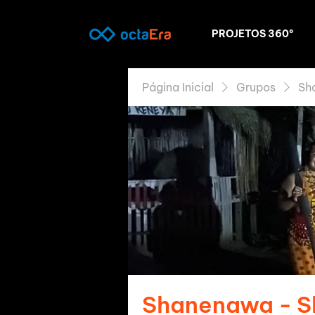
PROJETOS 360º
Página Inicial
Grupos
Sh
Shanenawa - 