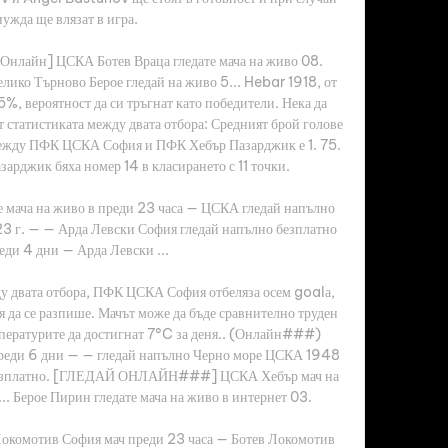
нужда ще влязат в игра. 

[Онлайн] ЦСКА Ботев Враца гледате мача на живо 08. 
лико Търново Берое гледай на живо 5... Hebar 1918, от 
5%, вероятност да си тръгнат като победители. Нека да 
 статистиката между двата отбора: Средният брой голове 
между ПФК ЦСКА София и ПФК Хебър Пазарджик е 1. 75. 
рджик бяха номер 14 в класирането с 11 точки. 

е мача на живо в преди 23 часа — ЦСКА гледай напълно 
3 г. — — Арда Левски София гледай напълно безплатно 
еди 4 дни — Арда Левски ...

у двата отбора, ПФК ЦСКА София отбеляза осем goalа, 
да се разпише. Мачът може да бъде сравнително труден 
емпературите да достигнат 7°C за деня.. (Онлайн###) 
преди 6 дни — — гледай напълно Черно море ЦСКА 1948 
 безплатно. [ГЛЕДАЙ ОНЛАЙН###] ЦСКА Хебър мач на 
 Берое Пирин гледате мача на живо в интернет 03. 

окомотив София мач преди 23 часа — Ботев Локомотив 