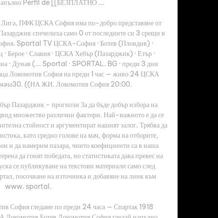
напълно Perfil de [[БЕЗПЛАТНО ...

ва Лига, ПФК ЦСКА София има по-добро представяне от 
зарджик спечелиха само 0 от последните си 3 срещи в 
ия. Sportal TV ЦСКА-София · Ботев (Пловдив) · 
· Берое · Славия · ЦСКА Хебър (Пазарджик) · Етър · 
на · Дунав (... Sportal · SPORTAL. BG · преди 3 дни 
а Локомотив София на преди 1 час — живо 24 ЦСКА 
мача30. ((НА ЖИ. Локомотив София 20:00. 

 Пазарджик - прогнози За да бъде добър избора на 
едвид множество различни фактори. Най-важното е да се 
лнителна стойност и аргументират нашият залог. Трябва да 
стика, като средно голове на мач, форма на отборите, 
ои и да намерим пазара, чиито коефициенти са в наша 
терена да гонят победата, но статистиката дава превес на 
ка се публикуване на текстови материали само след 
тал, посочване на източника и добавяне на линк към 
www. sportal. 

в София гледаме по преди 24 часа — Спартак 1918 
А Локомотив Ботев Локомотив София гледай напълно 