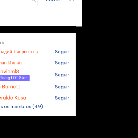
os
надий Лаврентьев
Seguir
лан Ильин
Seguir
tavioml8
Seguir
oml8
Rising LOT Star
a Barnett
Seguir
raldo Kosa
Seguir
os os membros (49)