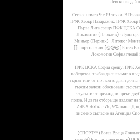
Левски гледай 
Сега са номер 9 с 19 точки. В Пър
ПФК Хебър Пазарджик. ПФК Хебър Па
Първа Лига срещу ПФК ЦСКА Соф
Локомотив (Пловдив) · Лудогорец 
Миньор (Перник) · Литекс · Монта
[[спорт на живо]@@@] Ботев Врац
Локомотив София гледай 
ПФК ЦСКА София срещу. ПФК Хебър
победител, трябва да се вземат в пр
търсят тези от тях, които дават допъ
търсим залози обосновани със стати
резултати от предходни преки двуб
полза. И двата отбора ще излязат на 
ZSKA Sofia с 76, 9% шанс. Допус
писмено съгласие на Агенция Спор
(СПОРТ**) Ботев Враца Локомоти
гледай(Поточно предаване-) ЦСК