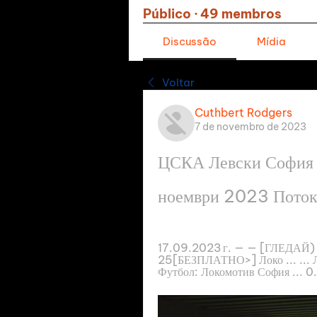
Público
·
49 membros
Discussão
Mídia
Voltar
Cuthbert Rodgers
7 de novembro de 2023
ЦСКА Левски София г
ноември 2023 Пото
17.09.2023 г. — — [ГЛЕДАЙ) А
25[БЕЗПЛАТНО>] Локо ... ... 
Футбол: Локомотив София ... 0.