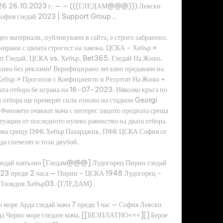
о 26 26.10.2023 г. — — (((ГЛЕДАМ@@@))) Левски 
фия гледай 2023 | Support Group ..

о материали, публикувани в сайта, е строго забранено. 
ирани с цялата строгост на закона. ЦСКА - Хебър » 
т Гледай. ЦСКА vs. Хебър. Bet365. Гледай На Живо. 
живо без реклами! Верифицирано легално предаване на 
 Хебър » Прогнози с Коефициенти и Резултат На Живо + 
та отбора бе играна на 16-07-2023. Няколко кръга по 
а отбора ще премерят сили отново на стадион Georgi 
новете очакват мача с интерес защото предната среща 
туации от последното нулево равенство на двата отбора. 
 мача срещу ПФК Хебър Пазарджик, ПФК ЦСКА София се 
да спечелят и този двубой. 

едай напълно [Гледам@@@] Лудогорец Пирин гледай 
023 преди 2 часа — Пирин - ЦСКА 1948 Лудогорец - 
Пловдив Хебър03. (ГЛЕДАМ) .

ре Арда гледай мача 7 преди 1 час — София Левски 
а Черно море гледате мача. [[БЕЗПЛАТНО<<<][] Берое 