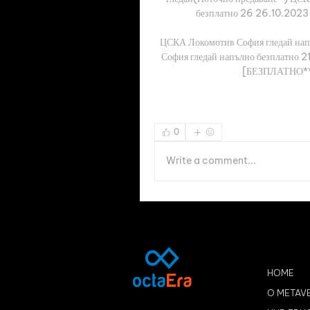
безплатно 26 26.10.2023
ЦСКА Локомотив София гледай нап
София гледай напълно безплатно 2
[БЕЗПЛАТНО***]
0
Write a comment...
HOME
O METAV