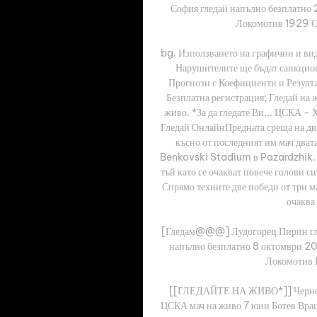
София гледай напълно безплатн
Локомотив 1929 Со
bg. Използването на графични и виде
Нарушителите ще бъдат санкцион
Прогнози с Коефициенти и Резулта
Безплатна регистрация; Гледай на 
живо. *За да гледате Ви... ЦСКА -
Гледай ОнлайнПредната среща на два
късно от последният им мач дват
Benkovski Stadium в Pazardzhik. Фе
тъй като се очакват повече голови си
Спрямо техните две победи от три
очаква 
[Гледам@@@] Лудогорец Пирин гл
напълно безплатно 8 октомври 2
Локомотив 
[[ГЛЕДАЙТЕ НА ЖИВО*]] Черно мо
ЦСКА мач на живо 7 юни Ботев Врац