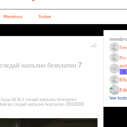
Membros
Sobre
membr
Ген
Рус
ледай напълно безплатно 7 
oc
octavi
к
Ell
Ede
Ver tod
рда ЦСКА гледай напълно безплатно 
Левски гледай напълно безплатно 202300 