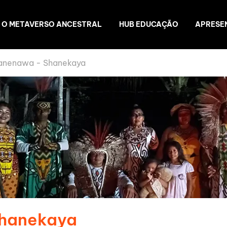
O METAVERSO ANCESTRAL
HUB EDUCAÇÃO
APRESE
anenawa - Shanekaya
Shanekaya