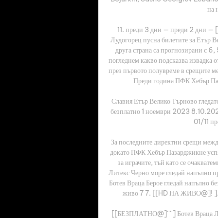
на 
11. преди 3 дни — преди 2 дни — 
Лудогорец пусна билетите за Етър Ве
друга страна са прогнозирани с 6, 
погледнем какво подсказва извадка от
през първото полувреме в срещите 
Преди година ПФК Хебър Паза
Славия Етър Велико Търново гледат
безплатно 1 ноември 2023 8.10.202
01/11 пр
За последните директни срещи межд
докато ПФК Хебър Пазарджикне успя 
за играчите, тъй като се очакват
Литекс Черно море гледай напълно 
Ботев Враца Берое гледай напълно
живо 7 7. [[HD НА ЖИВО@]! ]...
[[БЕЗПЛАТНО@]''''] Ботев Враца Л