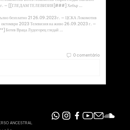
 г. — [[ГЛЕДАМ ТЕЛЕВИЗИЯ]###] Хебър ...

ълно безплатно 21 26.09.2023 г. — ЦСКА Локомотив 
1 октомври 2023 Телевизия на живо 26.09.2023 г. — 
 Ботев Враца Лудогорец гледай ...
0 comentário
ERSO ANCESTRAL