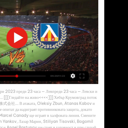
ри 2023 преди 23 часа — Левпреди 23 часа — Левски и 
... [[[Гледайте на живо<<<<]]] Хебър Крумовград поток 
株式会社... В атаката, Oleksiy Zbun, Atanas Kabov и 
опитат да надиграят противниковата защита, докато 
arcel Canady ще играят в халфовата линия. Смените 
n Yankov, Лазар Марин, Stiliyan Tisovski, Bogomil 
и Angel Bastunov ще стоят в готовност и при случай 