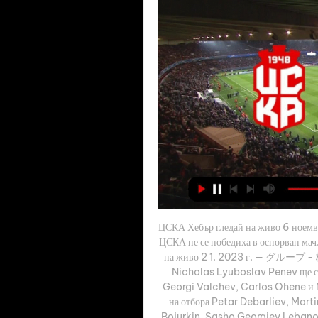
ЦСКА Хебър гледай на живо 6 ноемв
ЦСКА не се победиха в оспорван мач
на живо 2 1. 2023 г. — グループ - 
Nicholas Lyuboslav Penev ще се 
Georgi Valchev, Carlos Ohene и M
на отбора Petar Debarliev, Marti
Bojurkin, Sasho Georgiev Lebanov 