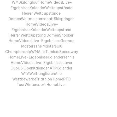
WMSkilanglauf HomeVideosLive-
ErgebnisseKalenderWeltcupstände 
HerrenWeltcupstände 
DamenWeltmeisterschaftSkispringen 
HomeVideosLive-
ErgebnisseKalenderWeltcupstand 
HerrenWeltcupstand DamenSnooker 
HomeVideosLive-ErgebnisseGerman 
MastersThe MastersUK 
ChampionshipWMAlle TurniereSpeedway 
HomeLive-ErgebnisseKalenderTennis 
HomeVideosLive-ErgebnisseLaver 
CupUS OpenKalender ATPKalender 
WTAWeltranglistenAlle 
WettbewerbeTriathlon HomePTO 
TourWintersport HomeLive-
ErgebnisseSkispringenSki 
AlpinBiathlonAlle 
SportartenFußballChampions 
LeagueVideosSpielplanGruppenTorjäger
SiegerChampions League / 