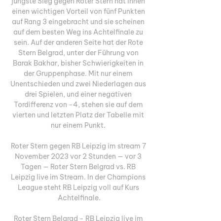
jüngste Sieg gegen Roter Stern hat ihnen 
einen wichtigen Vorteil von fünf Punkten 
auf Rang 3 eingebracht und sie scheinen 
auf dem besten Weg ins Achtelfinale zu 
sein. Auf der anderen Seite hat der Rote 
Stern Belgrad, unter der Führung von 
Barak Bakhar, bisher Schwierigkeiten in 
der Gruppenphase. Mit nur einem 
Unentschieden und zwei Niederlagen aus 
drei Spielen, und einer negativen 
Tordifferenz von -4, stehen sie auf dem 
vierten und letzten Platz der Tabelle mit 
nur einem Punkt. 

Roter Stern gegen RB Leipzig im stream 7 
November 2023 vor 2 Stunden — vor 3 
Tagen — Roter Stern Belgrad vs. RB 
Leipzig live im Stream. In der Champions 
League steht RB Leipzig voll auf Kurs 
Achtelfinale.

Roter Stern Belgrad - RB Leipzig live im 