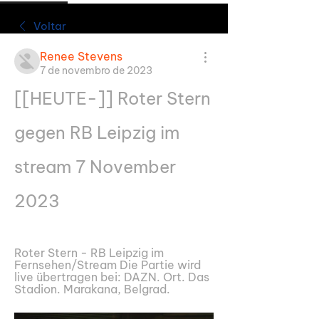
Voltar
Renee Stevens
7 de novembro de 2023
[[HEUTE-]] Roter Stern 
gegen RB Leipzig im 
stream 7 November 
2023
Roter Stern - RB Leipzig im 
Fernsehen/Stream Die Partie wird 
live übertragen bei: DAZN. Ort. Das 
Stadion. Marakana, Belgrad.