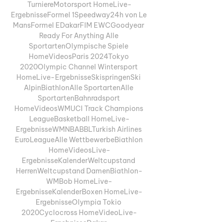
TurniereMotorsport HomeLive-
ErgebnisseFormel 1Speedway24h von Le 
MansFormel EDakarFIM EWCGoodyear 
Ready For Anything Alle 
SportartenOlympische Spiele 
HomeVideosParis 2024Tokyo 
2020Olympic Channel Wintersport 
HomeLive-ErgebnisseSkispringenSki 
AlpinBiathlonAlle SportartenAlle 
SportartenBahnradsport 
HomeVideosWMUCI Track Champions 
LeagueBasketball HomeLive-
ErgebnisseWMNBABBLTurkish Airlines 
EuroLeagueAlle WettbewerbeBiathlon 
HomeVideosLive-
ErgebnisseKalenderWeltcupstand 
HerrenWeltcupstand DamenBiathlon-
WMBob HomeLive-
ErgebnisseKalenderBoxen HomeLive-
ErgebnisseOlympia Tokio 
2020Cyclocross HomeVideoLive-