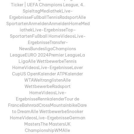
Ticker | UEFA Champions League, 4. 
SpieltagMediathekLive-
ErgebnisseFußballTennisRadsportAlle 
SportartenAnmeldenAnmeldenHomeMed
iathekLive-ErgebnisseTop-
SportartenFußball HomeVideosLive-
ErgebnisseTransfer-
NewsBundesligaChampions 
LeagueEURO 2024Premier LeagueLa 
LigaAlle WettbewerbeTennis 
HomeVideosLive-ErgebnisseLaver 
CupUS OpenKalender ATPKalender 
WTAWeltranglistenAlle 
WettbewerbeRadsport 
HomeVideosLive-
ErgebnisseRennkalenderTour de 
FranceBahnradCrossMountainbikeDare 
to DreamAlle WettbewerbeSnooker 
HomeVideosLive-ErgebnisseGerman 
MastersThe MastersUK 
ChampionshipWMAlle 