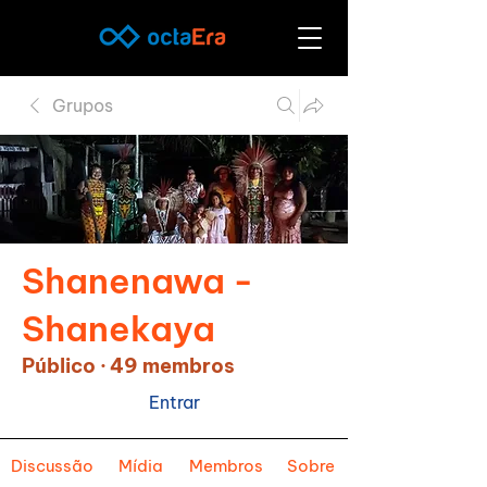
Grupos
Shanenawa -
Shanekaya
Público
·
49 membros
Entrar
Discussão
Mídia
Membros
Sobre