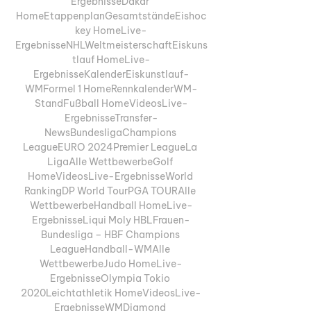
ErgebnisseDakar 
HomeEtappenplanGesamtständeEishoc
key HomeLive-
ErgebnisseNHLWeltmeisterschaftEiskuns
tlauf HomeLive-
ErgebnisseKalenderEiskunstlauf-
WMFormel 1 HomeRennkalenderWM-
StandFußball HomeVideosLive-
ErgebnisseTransfer-
NewsBundesligaChampions 
LeagueEURO 2024Premier LeagueLa 
LigaAlle WettbewerbeGolf 
HomeVideosLive-ErgebnisseWorld 
RankingDP World TourPGA TOURAlle 
WettbewerbeHandball HomeLive-
ErgebnisseLiqui Moly HBLFrauen-
Bundesliga – HBF Champions 
LeagueHandball-WMAlle 
WettbewerbeJudo HomeLive-
ErgebnisseOlympia Tokio 
2020Leichtathletik HomeVideosLive-
ErgebnisseWMDiamond 