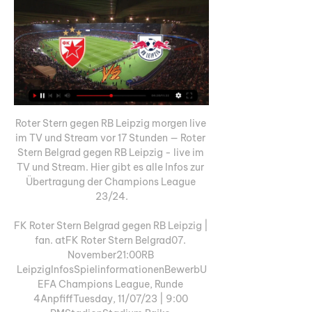
Roter Stern gegen RB Leipzig morgen live 
im TV und Stream vor 17 Stunden — Roter 
Stern Belgrad gegen RB Leipzig - live im 
TV und Stream. Hier gibt es alle Infos zur 
Übertragung der Champions League 
23/24.

FK Roter Stern Belgrad gegen RB Leipzig | 
fan. atFK Roter Stern Belgrad07. 
November21:00RB 
LeipzigInfosSpielinformationenBewerbU
EFA Champions League, Runde 
4AnpfiffTuesday, 11/07/23 | 9:00 