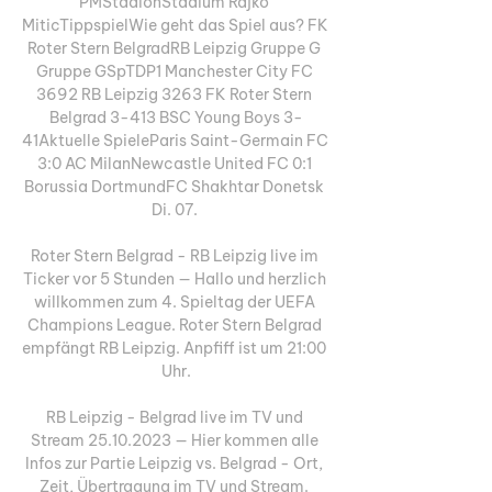
PMStadionStadium Rajko 
MiticTippspielWie geht das Spiel aus? FK 
Roter Stern BelgradRB Leipzig Gruppe G 
Gruppe GSpTDP1 Manchester City FC 
3692 RB Leipzig 3263 FK Roter Stern 
Belgrad 3-413 BSC Young Boys 3-
41Aktuelle SpieleParis Saint-Germain FC 
3:0 AC MilanNewcastle United FC 0:1 
Borussia DortmundFC Shakhtar Donetsk 
Di. 07. 

Roter Stern Belgrad - RB Leipzig live im 
Ticker vor 5 Stunden — Hallo und herzlich 
willkommen zum 4. Spieltag der UEFA 
Champions League. Roter Stern Belgrad 
empfängt RB Leipzig. Anpfiff ist um 21:00 
Uhr.

RB Leipzig - Belgrad live im TV und 
Stream 25.10.2023 — Hier kommen alle 
Infos zur Partie Leipzig vs. Belgrad - Ort, 
Zeit, Übertragung im TV und Stream. 