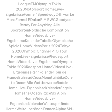
LeagueEMOlympia Tokio 
2020Motorsport HomeLive-
ErgebnisseFormel 1Speedway24h von Le 
MansFormel EDakarFIM EWCGoodyear 
Ready For Anything Alle 
SportartenNordische Kombination 
HomeVideosLive-
ErgebnisseKalenderTabelleOlympische 
Spiele HomeVideosParis 2024Tokyo 
2020Olympic Channel PTO Tour 
HomeLive-ErgebnissePferdesport 
HomeVideosLive-ErgebnisseOlympia 
Tokio 2020Radsport HomeVideosLive-
ErgebnisseRennkalenderTour de 
FranceBahnradCrossMountainbikeDare 
to DreamAlle WettbewerbeRodeln 
HomeLive-ErgebnisseKalenderSegeln 
HomeThe Ocean RaceSki Alpin 
HomeVideosLive-
ErgebnisseKalenderWeltcupstände 
HerrenWeltcupstände DamenAlpine Ski-