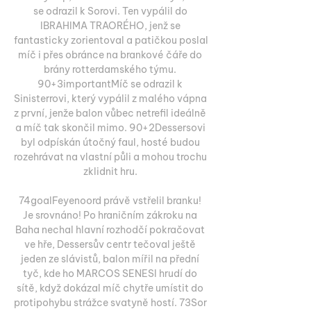
se odrazil k Sorovi. Ten vypálil do 
IBRAHIMA TRAORÉHO, jenž se 
fantasticky zorientoval a patičkou poslal 
míč i přes obránce na brankové čáře do 
brány rotterdamského týmu. 
90+3importantMíč se odrazil k 
Sinisterrovi, který vypálil z malého vápna 
z první, jenže balon vůbec netrefil ideálně 
a míč tak skončil mimo. 90+2Dessersovi 
byl odpískán útočný faul, hosté budou 
rozehrávat na vlastní půli a mohou trochu 
zklidnit hru. 

74goalFeyenoord právě vstřelil branku! 
Je srovnáno! Po hraničním zákroku na 
Baha nechal hlavní rozhodčí pokračovat 
ve hře, Dessersův centr tečoval ještě 
jeden ze slávistů, balon mířil na přední 
tyč, kde ho MARCOS SENESI hrudí do 
sítě, když dokázal míč chytře umístit do 
protipohybu strážce svatyně hostí. 73Sor 