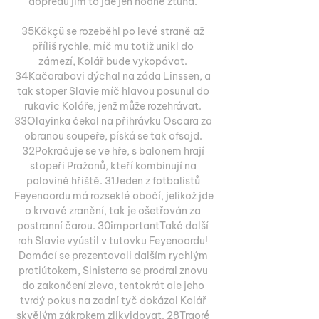
dopředu jim to jde jen hodně ztuha. 

35Kökçü se rozeběhl po levé straně až 
příliš rychle, míč mu totiž unikl do 
zámezí, Kolář bude vykopávat. 
34Kačarabovi dýchal na záda Linssen, a 
tak stoper Slavie míč hlavou posunul do 
rukavic Koláře, jenž může rozehrávat. 
33Olayinka čekal na přihrávku Oscara za 
obranou soupeře, píská se tak ofsajd. 
32Pokračuje se ve hře, s balonem hrají 
stopeři Pražanů, kteří kombinují na 
polovině hřiště. 31Jeden z fotbalistů 
Feyenoordu má rozseklé obočí, jelikož jde 
o krvavé zranění, tak je ošetřován za 
postranní čarou. 30importantTaké další 
roh Slavie vyústil v tutovku Feyenoordu! 
Domácí se prezentovali dalším rychlým 
protiútokem, Sinisterra se prodral znovu 
do zakončení zleva, tentokrát ale jeho 
tvrdý pokus na zadní tyč dokázal Kolář 
skvělým zákrokem zlikvidovat. 28Traoré 