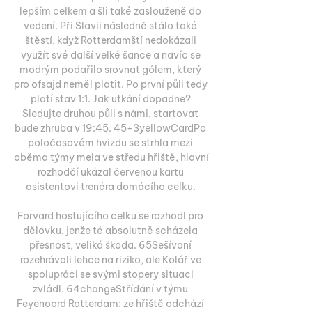
lepším celkem a šli také zaslouženě do 
vedení. Při Slavii následně stálo také 
štěstí, když Rotterdamští nedokázali 
využít své další velké šance a navíc se 
modrým podařilo srovnat gólem, který 
pro ofsajd neměl platit. Po první půli tedy 
platí stav 1:1. Jak utkání dopadne? 
Sledujte druhou půli s námi, startovat 
bude zhruba v 19:45. 45+3yellowCardPo 
poločasovém hvizdu se strhla mezi 
oběma týmy mela ve středu hřiště, hlavní 
rozhodčí ukázal červenou kartu 
asistentovi trenéra domácího celku. 

Forvard hostujícího celku se rozhodl pro 
dělovku, jenže té absolutně scházela 
přesnost, veliká škoda. 65Sešívaní 
rozehrávali lehce na riziko, ale Kolář ve 
spolupráci se svými stopery situaci 
zvládl. 64changeStřídání v týmu 
Feyenoord Rotterdam: ze hřiště odchází 