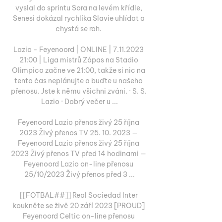
vyslal do sprintu Sora na levém křídle, 
Senesi dokázal rychlíka Slavie uhlídat a 
chystá se roh. 

Lazio - Feyenoord | ONLINE | 7.11.2023 
21:00 | Liga mistrů Zápas na Stadio 
Olimpico začne ve 21:00, takže si nic na 
tento čas neplánujte a buďte u našeho 
přenosu. Jste k němu všichni zváni. · S. S. 
Lazio · Dobrý večer u ...

Feyenoord Lazio přenos živý 25 října 
2023 Živý přenos TV 25. 10. 2023 — 
Feyenoord Lazio přenos živý 25 října 
2023 Živý přenos TV před 14 hodinami — 
Feyenoord Lazio on-line přenosu 
25/10/2023 Živý přenos před 3 ...

[[FOTBAL##]] Real Sociedad Inter 
koukněte se živě 20 září 2023 [PROUD] 
Feyenoord Celtic on-line přenosu 