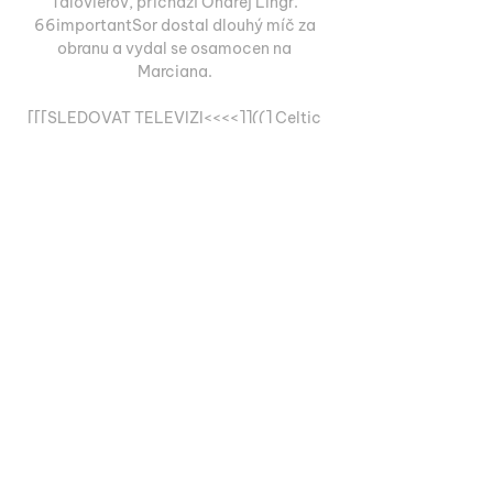
Talovierov, přichází Ondřej Lingr. 
66importantSor dostal dlouhý míč za 
obranu a vydal se osamocen na 
Marciana. 

[[[SLEDOVAT TELEVIZI<<<<]]((] Celtic 
Lazio on-line přenosu 4 3. 10. 2023 — 
[SLEDOVAT TELEVIZI<<<<]]((] Celtic 
Lazio on-line přenosu 4 října 2023 V 
levém menu klikněte na název země a 
vyberte si požadovanou soutěž ...

(ŽIVÁ TV###) Feyenoord Lazio Přímý 
přenos 25/10/2023 25. 10. 2023 — 
Feyenoord Lazio on-line přenosu 25 října 
2023 před 14 hodinami — Celtic Lazio 
Přímý přenos 4 října 2023 pře 4. 10. 2023 
— Here are all of ...

Olayinka a Marciano si prohlédli kartu 
žlutou. 45+1První poločas skončil. 
45Nastavuje se jedna minuta. 