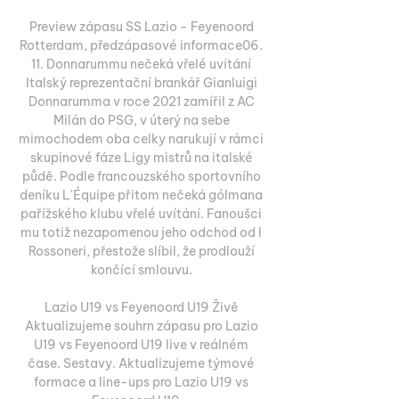
Preview zápasu SS Lazio - Feyenoord 
Rotterdam, předzápasové informace06. 
11. Donnarummu nečeká vřelé uvítání 
Italský reprezentační brankář Gianluigi 
Donnarumma v roce 2021 zamířil z AC 
Milán do PSG, v úterý na sebe 
mimochodem oba celky narukují v rámci 
skupinové fáze Ligy mistrů na italské 
půdě. Podle francouzského sportovního 
deníku L'Équipe přitom nečeká gólmana 
pařížského klubu vřelé uvítání. Fanoušci 
mu totiž nezapomenou jeho odchod od I 
Rossoneri, přestože slíbil, že prodlouží 
končící smlouvu. 

Lazio U19 vs Feyenoord U19 Živě 
Aktualizujeme souhrn zápasu pro Lazio 
U19 vs Feyenoord U19 live v reálném 
čase. Sestavy. Aktualizujeme týmové 
formace a line-ups pro Lazio U19 vs 