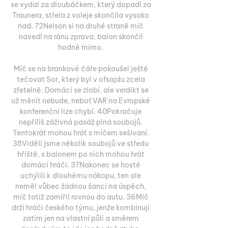
se vydal za dloubáčkem, který dopadl za 
Traunera, střela z voleje skončila vysoko 
nad. 72Nelson si na druhé straně míč 
navedl na ránu zprava, balon skončil 
hodně mimo. 

Míč se na brankové čáře pokoušel ještě 
tečovat Sor, který byl v ofsajdu zcela 
zřetelně. Domácí se zlobí, ale verdikt se 
už měnit nebude, neboť VAR na Evropské 
konferenční lize chybí. 40Pokračuje 
nepříliš záživná pasáž plná soubojů. 
Tentokrát mohou hrát s míčem sešívaní. 
38Viděli jsme několik soubojů ve středu 
hřiště, s balonem po nich mohou hrát 
domácí hráči. 37Nakonec se hosté 
uchýlili k dlouhému nákopu, ten ale 
neměl vůbec žádnou šanci na úspěch, 
míč totiž zamířil rovnou do autu. 36Míč 
drží hráči českého týmu, jenže kombinují 
zatím jen na vlastní půli a směrem 