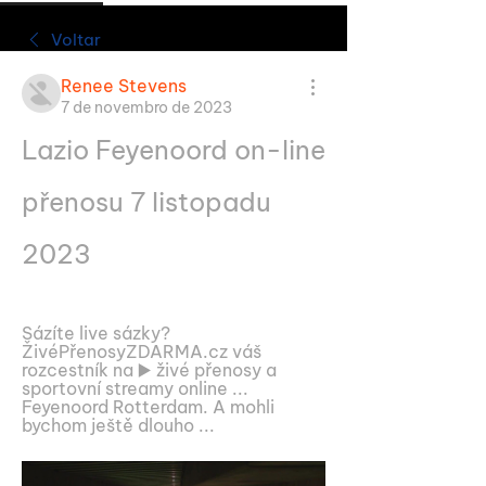
Voltar
Renee Stevens
7 de novembro de 2023
Lazio Feyenoord on-line 
přenosu 7 listopadu 
2023
Sázíte live sázky? 
ŽivéPřenosyZDARMA.cz váš 
rozcestník na ▶️ živé přenosy a 
sportovní streamy online ... 
Feyenoord Rotterdam. A mohli 
bychom ještě dlouho ...