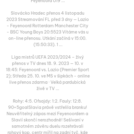
Feyenoord U19 ...

Slovácko Hradec přenos 4 listopadu 
2023 Streamování FL před 3 dny — Lazio 
- Feyenoord Rotterdam Manchester City 
- BSC Young Boys 20:5523 Vítáme vás u 
on-line přenosu. Utkání začíná v 15:00. 
(15:50:33). 1 ...

Liga mistrů UEFA 2023/2024 – živý 
přenos v TV dnes 18. 9. 2023 — 10. v 
18:45: Feyenoord vs. Lazio (Premier Sport 
2); Středa 25. 10. ve MS v šipkách - online 
live přenos zdarma · Velká pardubická 
živě v TV ...

Rohy: 4:5. Ofsajdy: 1:2. Fauly: 12:8. 
90+5goalSlavia právě vstřelila branku! 
Neuvěřitelný zápas mezi Feyenoordem a 
Slavií skončí nerozhodně! Sešívaní v 
samotném závěru duelu rozehrávali 
rohový kop, centr mířil na zadní tyč, kde 