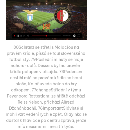
80Schranz se střetl s Malaciou na 
pravém křídle, píská se faul slovenského 
fotbalisty. 79Poslední minuty se hraje 
nahoru-dolů. Dessers byl na pravém 
křídle polapen v ofsajdu. 78Pedersen 
nestihl míč na pravém křídle na hrací 
ploše, Kolář uvede balon do hry 
odkopem. 77changeStřídání v týmu 
Feyenoord Rotterdam: ze hřiště odchází 
Reiss Nelson, přichází Alírezá 
Džahánbachš. 76importantSlávisté si 
mohli vzít vedení rychle zpět, Olayinka se 
dostal k hlavičce po centru zprava, jenže 
míč neusměrnil mezi tři tyče. 
