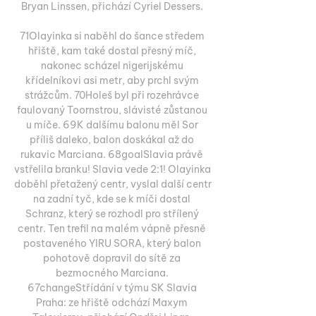
Bryan Linssen, přichází Cyriel Dessers. 

71Olayinka si naběhl do šance středem 
hřiště, kam také dostal přesný míč, 
nakonec scházel nigerijskému 
křídelníkovi asi metr, aby prchl svým 
strážcům. 70Holeš byl při rozehrávce 
faulovaný Toornstrou, slávisté zůstanou 
u míče. 69K dalšímu balonu měl Sor 
příliš daleko, balon doskákal až do 
rukavic Marciana. 68goalSlavia právě 
vstřelila branku! Slavia vede 2:1! Olayinka 
doběhl přetažený centr, vyslal další centr 
na zadní tyč, kde se k míči dostal 
Schranz, který se rozhodl pro střílený 
centr. Ten trefil na malém vápně přesně 
postaveného YIRU SORA, který balon 
pohotově dopravil do sítě za 
bezmocného Marciana. 
67changeStřídání v týmu SK Slavia 
Praha: ze hřiště odchází Maxym 