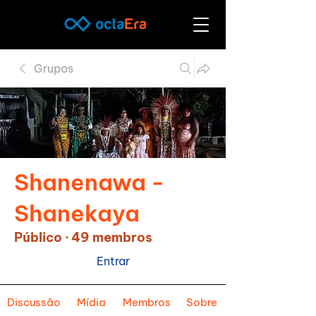
Grupos
Shanenawa -
Shanekaya
Público
·
49 membros
Entrar
Discussão
Mídia
Membros
Sobre