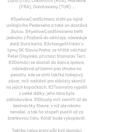
Lazio (ITA), Lokomotiv (RUS), Marseille 
(FRA), Galatasaray (TUR) ...

85yellowCardSchranz stáhl po lajně 
unikajícího Pedersena a také on dostává 
žlutou. 84yellowCardSinisterra trefil 
jednoho z Pražanů do obličeje, následuje 
další žlutá karta. 83changeStřídání v 
týmu SK Slavia Praha: ze hřiště odchází 
Peter Olayinka, přichází Stanislav Tecl. 
83Domácí se dostali do šance zprava, 
následoval přízemní pas zhruba na 
penaltu, kde se strhl takřka hokejový 
závar, míč naštěstí pro slávisty skončil 
na jejich kopačkách. 82Toornstra vypálil 
z velké dálky, jeho rána byla 
zablokována. 81Dlouhý míč zamířil až do 
šestnáctky Slavie, v níž ale nikoho 
nenašel, a tak ho stopeři pustili až za 
brankovou čáru. Kolář bude vykopávat. 

Takřka celou první půli byli domácí 